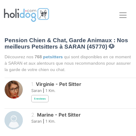
Pension Chien & Chat, Garde Animaux : Nos
meilleurs Petsitters à SARAN (45770)
🐶
Découvrez nos
768
petsitters
qui sont disponibles en ce moment
à SARAN et aux alentours que nous recommandons pour assurer
la garde de votre chien ou chat.
1
.
Virginie
-
Pet Sitter
Saran
|
1
Km.
5
reviews
2
.
Marine
-
Pet Sitter
Saran
|
1
Km.