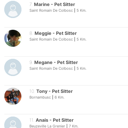
7
.
Marine
-
Pet Sitter
Saint Romain De Colbosc
|
5
Km.
8
.
Meggie
-
Pet Sitter
Saint Romain De Colbosc
|
5
Km.
9
.
Megane
-
Pet Sitter
Saint Romain De Colbosc
|
5
Km.
10
.
Tony
-
Pet Sitter
Bornambusc
|
6
Km.
11
.
Anais
-
Pet Sitter
Beuzeville La Grenier
|
7
Km.