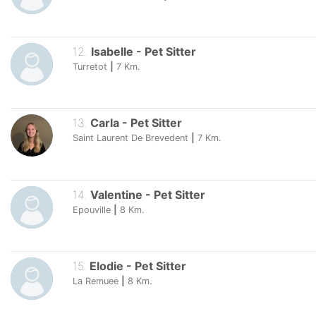
12
.
Isabelle
-
Pet Sitter
Turretot
|
7
Km.
13
.
Carla
-
Pet Sitter
Saint Laurent De Brevedent
|
7
Km.
14
.
Valentine
-
Pet Sitter
Epouville
|
8
Km.
15
.
Elodie
-
Pet Sitter
La Remuee
|
8
Km.