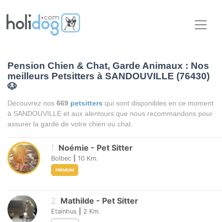
Pension Chien & Chat, Garde Animaux : Nos
meilleurs Petsitters à SANDOUVILLE (76430)
🐶
Découvrez nos
669
petsitters
qui sont disponibles en ce moment
à SANDOUVILLE et aux alentours que nous recommandons pour
assurer la garde de votre chien ou chat.
1
.
Noémie
-
Pet Sitter
Bolbec
|
10
Km.
PREMIUM
2
.
Mathilde
-
Pet Sitter
Etainhus
|
2
Km.