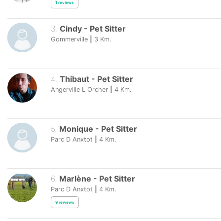
1
reviews
3
.
Cindy
-
Pet Sitter
Gommerville
|
3
Km.
4
.
Thibaut
-
Pet Sitter
Angerville L Orcher
|
4
Km.
5
.
Monique
-
Pet Sitter
Parc D Anxtot
|
4
Km.
6
.
Marlène
-
Pet Sitter
Parc D Anxtot
|
4
Km.
9
reviews