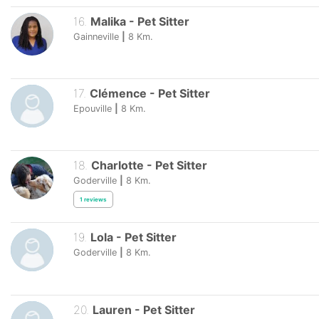
16
.
Malika
-
Pet Sitter
Gainneville
|
8
Km.
17
.
Clémence
-
Pet Sitter
Epouville
|
8
Km.
18
.
Charlotte
-
Pet Sitter
Goderville
|
8
Km.
1
reviews
19
.
Lola
-
Pet Sitter
Goderville
|
8
Km.
20
.
Lauren
-
Pet Sitter