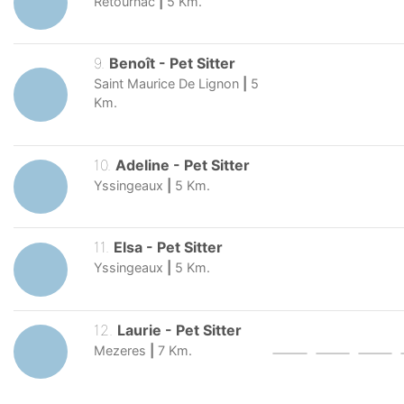
Retournac
|
5
Km.
9
.
Benoît
-
Pet Sitter
Saint Maurice De Lignon
|
5
Km.
10
.
Adeline
-
Pet Sitter
Yssingeaux
|
5
Km.
11
.
Elsa
-
Pet Sitter
Yssingeaux
|
5
Km.
12
.
Laurie
-
Pet Sitter
Mezeres
|
7
Km.