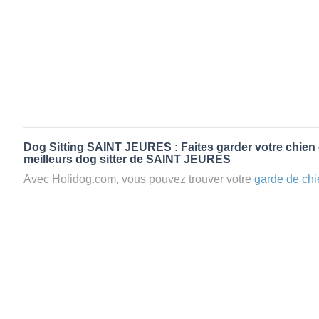
Dog Sitting SAINT JEURES : Faites garder votre chien 
meilleurs dog sitter de SAINT JEURES
Avec Holidog.com, vous pouvez trouver votre
garde de chi
JEURES en quelques minutes. Lorsque vous réservez un
votre chien passera un séjour agréable et relaxant dans le 
aimante. Mieux que la
pension pour vos animaux
: la gard
Les animaux ne sont jamais gardés en cage avec nos petsi
cas dans le cadre d'une
pension pour chien
,
le critère N
la disponibilité et l’amour des animaux
et par extension, 
conditions d’accueil pour la
garde de vos animaux.
Vous po