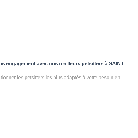
ans engagement avec nos meilleurs petsitters à SAINT
ionner les petsitters les plus adaptés à votre besoin en
. Quelques minutes après la sélection, vous recevrez les
ters que vous avez sélectionnés et vous pourrez engager
s questions que vous souhaitez pour au final choisir votre
le rencontrer et le valider définitivement, s'il ne convient
électionner un autre dog sitter pour votre chien ou cat
ment et en 3 clics dans la région.
appel à un pet sitter à SAINT JEURES?