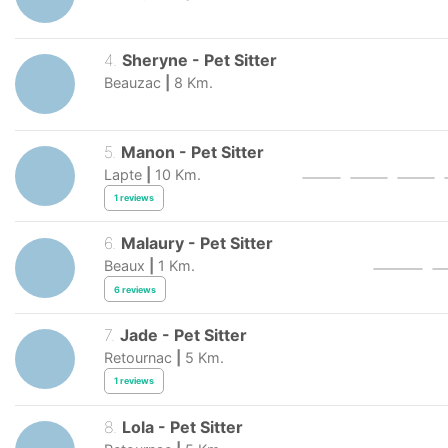
4
.
Sheryne
-
Pet Sitter
Beauzac
|
8
Km.
5
.
Manon
-
Pet Sitter
Lapte
|
10
Km.
1
reviews
6
.
Malaury
-
Pet Sitter
Beaux
|
1
Km.
6
reviews
7
.
Jade
-
Pet Sitter
Retournac
|
5
Km.
1
reviews
8
.
Lola
-
Pet Sitter