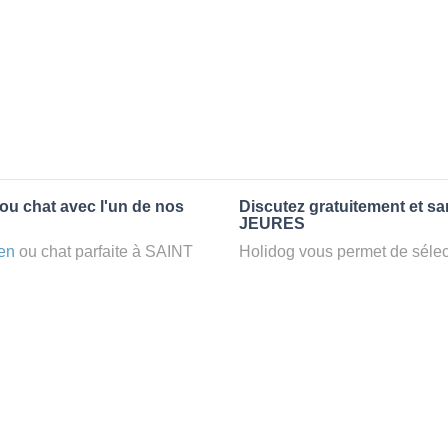
ou chat avec l'un de nos
Discutez gratuitement et s
JEURES
en
ou chat parfaite à SAINT
Holidog vous permet de sélect
petsitter
à SAINT JEURES,
fonction de nombreux critères
confort d’une famille d'accueil
premiers messages des petsit
e par Holidog.
la discussion, poser toutes le
pet sitter idéal. Vous pourrez 
tters comme cela peut être le
finalement pas, vous pourrez s
°1 de sélection pour nous est
sitter pour votre chat gratuite
la qualité et le confort des
Combien ça coûte de faire 
uvez partir en vacances ou