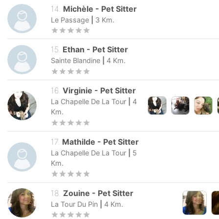
14
.
Michèle
-
Pet Sitter
Le Passage
|
3
Km.
15
.
Ethan
-
Pet Sitter
Sainte Blandine
|
4
Km.
16
.
Virginie
-
Pet Sitter
La Chapelle De La Tour
|
4
Km.
17
.
Mathilde
-
Pet Sitter
La Chapelle De La Tour
|
5
Km.
18
.
Zouine
-
Pet Sitter
La Tour Du Pin
|
4
Km.