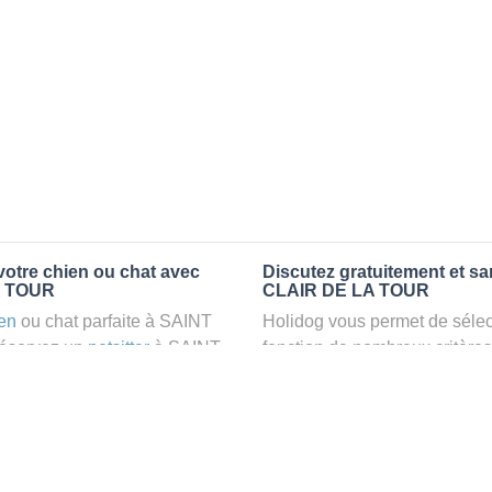
otre chien ou chat avec
Discutez gratuitement et s
LA TOUR
CLAIR DE LA TOUR
en
ou chat parfaite à SAINT
Holidog vous permet de sélect
réservez un
petsitter
à SAINT
fonction de nombreux critères
 et relaxant dans le confort
premiers messages des petsit
r vos animaux
: la garde par
la discussion, poser toutes le
pet sitter idéal. Vous pourrez 
finalement pas, vous pourrez s
tters comme cela peut être le
sitter pour votre chat gratuite