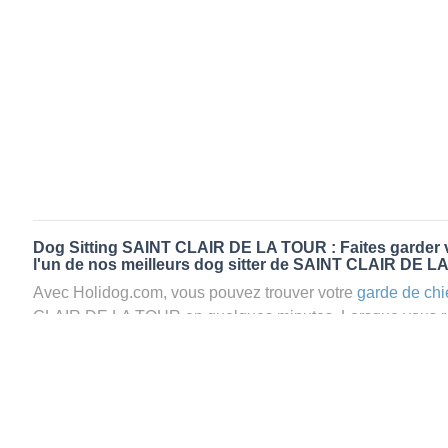
Dog Sitting SAINT CLAIR DE LA TOUR : Faites garder v
l'un de nos meilleurs dog sitter de SAINT CLAIR DE 
Avec Holidog.com, vous pouvez trouver votre
garde de chi
CLAIR DE LA TOUR en quelques minutes. Lorsque vous 
CLAIR DE LA TOUR, votre chien passera un séjour agréable
d’une famille d'accueil aimante. Mieux que la
pension pou
Holidog.
Les animaux ne sont jamais gardés en cage avec nos petsi