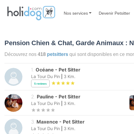
Nos services
Devenir Petsitter
Pension Chien & Chat, Garde Animaux : N
Découvrez nos
418
petsitters
qui sont disponibles en ce m
1
.
Océane
-
Pet Sitter
La Tour Du Pin
|
3
Km.
5
reviews
2
.
Pauline
-
Pet Sitter
La Tour Du Pin
|
3
Km.
3
.
Maxence
-
Pet Sitter
La Tour Du Pin
|
3
Km.