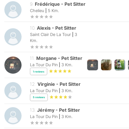
9
.
Frédérique
-
Pet Sitter
Chelieu
|
5
Km.
10
.
Alexis
-
Pet Sitter
Saint Clair De La Tour
|
3
Km.
11
.
Morgane
-
Pet Sitter
La Tour Du Pin
|
3
Km.
1
reviews
12
.
Virginie
-
Pet Sitter
La Tour Du Pin
|
3
Km.
5
reviews
13
.
Jérémy
-
Pet Sitter
La Tour Du Pin
|
3
Km.