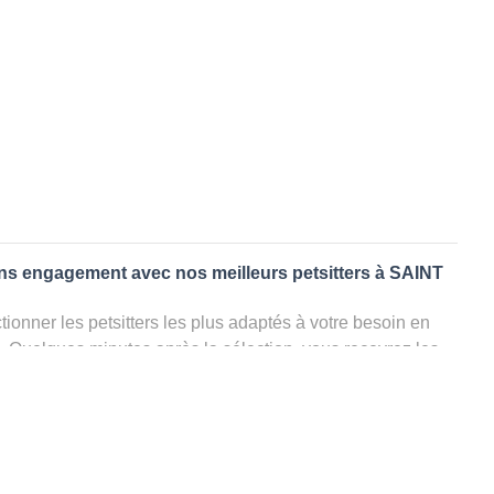
ans engagement avec nos meilleurs petsitters à SAINT
ionner les petsitters les plus adaptés à votre besoin en
. Quelques minutes après la sélection, vous recevrez les
ters que vous avez sélectionnés et vous pourrez engager
s questions que vous souhaitez pour au final choisir votre
le rencontrer et le valider définitivement, s'il ne convient
électionner un autre dog sitter pour votre chien ou cat
ment et en 3 clics dans la région.