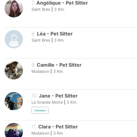
7
.
Angélique
-
Pet Sitter
Saint Bres
|
3
Km.
8
.
Léa
-
Pet Sitter
Saint Bres
|
3
Km.
9
.
Camille
-
Pet Sitter
Mudaison
|
3
Km.
10
.
Jane
-
Pet Sitter
La Grande Motte
|
3
Km.
1
reviews
11
.
Clara
-
Pet Sitter
Mudaison
|
3
Km.