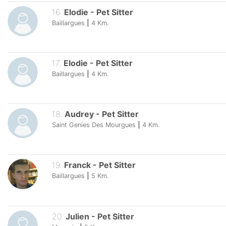
16
.
Elodie
-
Pet Sitter
Baillargues
|
4
Km.
17
.
Elodie
-
Pet Sitter
Baillargues
|
4
Km.
18
.
Audrey
-
Pet Sitter
Saint Genies Des Mourgues
|
4
Km.
19
.
Franck
-
Pet Sitter
Baillargues
|
5
Km.
20
.
Julien
-
Pet Sitter