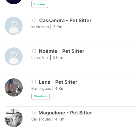
1
reviews
12
.
Cassandra
-
Pet Sitter
Mudaison
|
3
Km.
13
.
Noémie
-
Pet Sitter
Lunel Viel
|
3
Km.
14
.
Lena
-
Pet Sitter
Baillargues
|
4
Km.
15
reviews
15
.
Maguelone
-
Pet Sitter
Baillargues
|
4
Km.