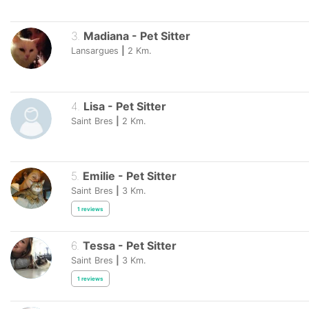
3
.
Madiana
-
Pet Sitter
Lansargues
|
2
Km.
4
.
Lisa
-
Pet Sitter
Saint Bres
|
2
Km.
5
.
Emilie
-
Pet Sitter
Saint Bres
|
3
Km.
1
reviews
6
.
Tessa
-
Pet Sitter
Saint Bres
|
3
Km.
1
reviews