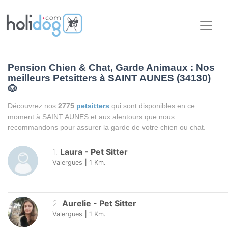
Pension Chien & Chat, Garde Animaux : Nos
meilleurs Petsitters à SAINT AUNES (34130)
🐶
Découvrez nos
2775
petsitters
qui sont disponibles en ce
moment à SAINT AUNES et aux alentours que nous
recommandons pour assurer la garde de votre chien ou chat.
1
.
Laura
-
Pet Sitter
Valergues
|
1
Km.
2
.
Aurelie
-
Pet Sitter
Valergues
|
1
Km.