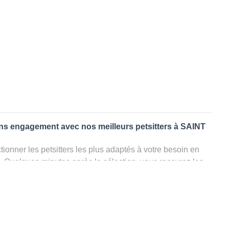
ans engagement avec nos meilleurs petsitters à SAINT
ionner les petsitters les plus adaptés à votre besoin en
. Quelques minutes après la sélection, vous recevrez les
ters que vous avez sélectionnés et vous pourrez engager
s questions que vous souhaitez pour au final choisir votre
le rencontrer et le valider définitivement, s'il ne convient
électionner un autre dog sitter pour votre chien ou cat
ment et en 3 clics dans la région.