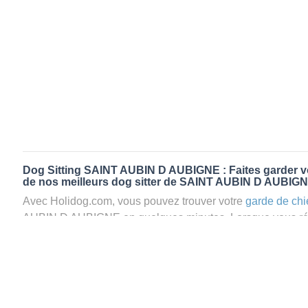
Dog Sitting SAINT AUBIN D AUBIGNE : Faites garder vo
de nos meilleurs dog sitter de SAINT AUBIN D AUBIG
Avec Holidog.com, vous pouvez trouver votre
garde de chi
AUBIN D AUBIGNE en quelques minutes. Lorsque vous r
AUBIN D AUBIGNE, votre chien passera un séjour agréable 
d’une famille d'accueil aimante. Mieux que la
pension pou
Holidog.
Les animaux ne sont jamais gardés en cage avec nos petsi