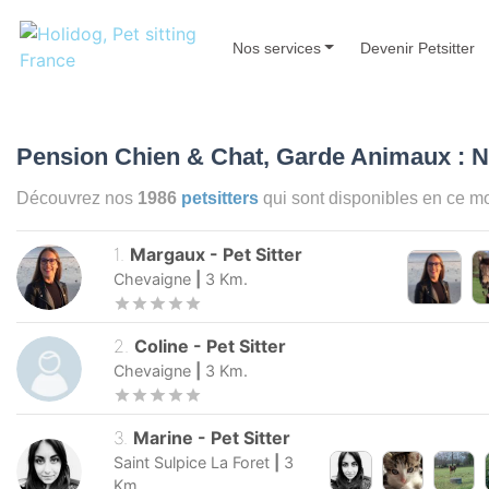
Nos services
Devenir Petsitter
Pension Chien & Chat, Garde Animaux : 
Découvrez nos
1986
petsitters
qui sont disponibles en ce 
1
.
Margaux
-
Pet Sitter
Chevaigne
|
3
Km.
2
.
Coline
-
Pet Sitter
Chevaigne
|
3
Km.
3
.
Marine
-
Pet Sitter
Saint Sulpice La Foret
|
3
Km.