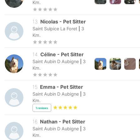
Km.
13
.
Nicolas
-
Pet Sitter
Saint Sulpice La Foret
|
3
Km.
14
.
Céline
-
Pet Sitter
Saint Aubin D Aubigne
|
3
Km.
15
.
Emma
-
Pet Sitter
Saint Aubin D Aubigne
|
3
Km.
1
reviews
16
.
Nathan
-
Pet Sitter
Saint Aubin D Aubigne
|
3
Km.