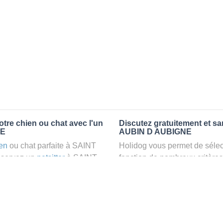
tre chien ou chat avec l'un
Discutez gratuitement et s
NE
AUBIN D AUBIGNE
en
ou chat parfaite à SAINT
Holidog vous permet de sélect
éservez un
petsitter
à SAINT
fonction de nombreux critères
et relaxant dans le confort
premiers messages des petsit
r vos animaux
: la garde par
la discussion, poser toutes le
pet sitter idéal. Vous pourrez 
finalement pas, vous pourrez s
tters comme cela peut être le
sitter pour votre chat gratuite