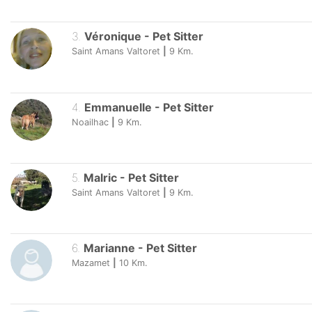
3
.
Véronique
-
Pet Sitter
Saint Amans Valtoret
|
9
Km.
4
.
Emmanuelle
-
Pet Sitter
Noailhac
|
9
Km.
5
.
Malric
-
Pet Sitter
Saint Amans Valtoret
|
9
Km.
6
.
Marianne
-
Pet Sitter
Mazamet
|
10
Km.