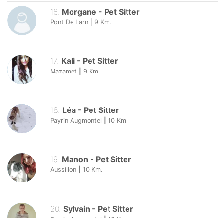
16
.
Morgane
-
Pet Sitter
Pont De Larn
|
9
Km.
17
.
Kali
-
Pet Sitter
Mazamet
|
9
Km.
18
.
Léa
-
Pet Sitter
Payrin Augmontel
|
10
Km.
19
.
Manon
-
Pet Sitter
Aussillon
|
10
Km.
20
.
Sylvain
-
Pet Sitter