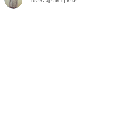
Payrin Augmontel
|
10
Km.