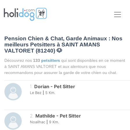
Pension Chien & Chat, Garde Animaux : Nos
meilleurs Petsitters à SAINT AMANS
VALTORET (81240)
🐶
Découvrez nos
133
petsitters
qui sont disponibles en ce moment
à SAINT AMANS VALTORET et aux alentours que nous
recommandons pour assurer la garde de votre chien ou chat.
1
.
Dorian
-
Pet Sitter
Le Bez
|
5
Km.
2
.
Mathilde
-
Pet Sitter
Noailhac
|
9
Km.