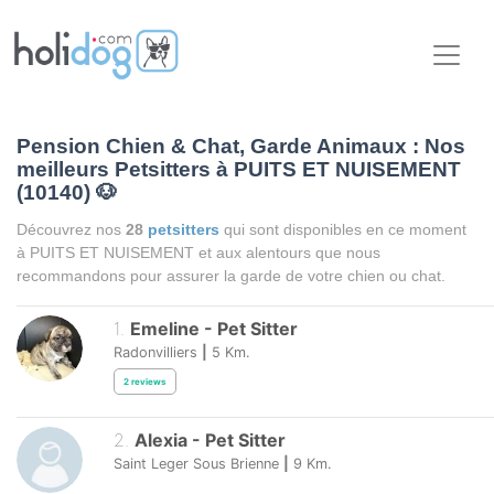
Pension Chien & Chat, Garde Animaux : Nos
meilleurs Petsitters à PUITS ET NUISEMENT
(10140)
🐶
Découvrez nos
28
petsitters
qui sont disponibles en ce moment
à PUITS ET NUISEMENT et aux alentours que nous
recommandons pour assurer la garde de votre chien ou chat.
1
.
Emeline
-
Pet Sitter
Radonvilliers
|
5
Km.
2
reviews
2
.
Alexia
-
Pet Sitter
Saint Leger Sous Brienne
|
9
Km.