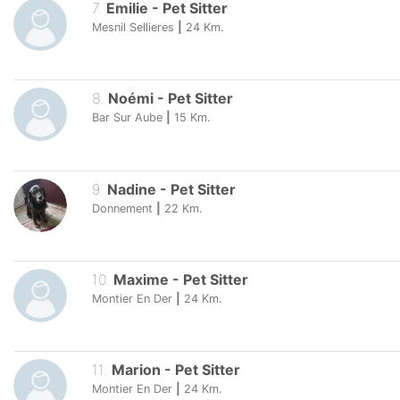
7
.
Emilie
-
Pet Sitter
Mesnil Sellieres
|
24
Km.
8
.
Noémi
-
Pet Sitter
Bar Sur Aube
|
15
Km.
9
.
Nadine
-
Pet Sitter
Donnement
|
22
Km.
10
.
Maxime
-
Pet Sitter
Montier En Der
|
24
Km.
11
.
Marion
-
Pet Sitter
Montier En Der
|
24
Km.