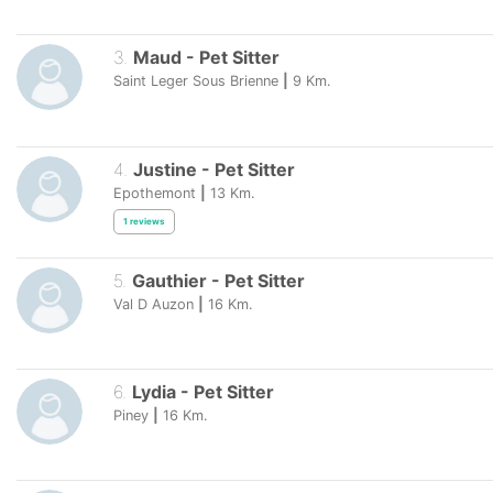
3
.
Maud
-
Pet Sitter
Saint Leger Sous Brienne
|
9
Km.
4
.
Justine
-
Pet Sitter
Epothemont
|
13
Km.
1
reviews
5
.
Gauthier
-
Pet Sitter
Val D Auzon
|
16
Km.
6
.
Lydia
-
Pet Sitter
Piney
|
16
Km.