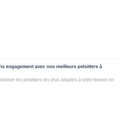
ans engagement avec nos meilleurs petsitters à
ionner les petsitters les plus adaptés à votre besoin en
. Quelques minutes après la sélection, vous recevrez les
ters que vous avez sélectionnés et vous pourrez engager
s questions que vous souhaitez pour au final choisir votre
le rencontrer et le valider définitivement, s'il ne convient
électionner un autre dog sitter pour votre chien ou cat
ment et en 3 clics dans la région.