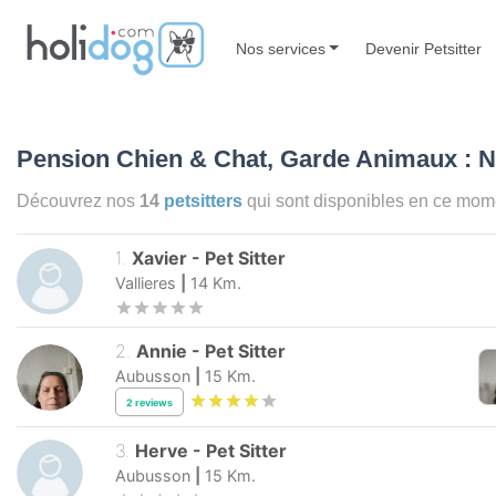
Nos services
Devenir Petsitter
Pension Chien & Chat, Garde Animaux : 
Découvrez nos
14
petsitters
qui sont disponibles en ce mo
1
.
Xavier
-
Pet Sitter
Vallieres
|
14
Km.
2
.
Annie
-
Pet Sitter
Aubusson
|
15
Km.
2
reviews
3
.
Herve
-
Pet Sitter
Aubusson
|
15
Km.