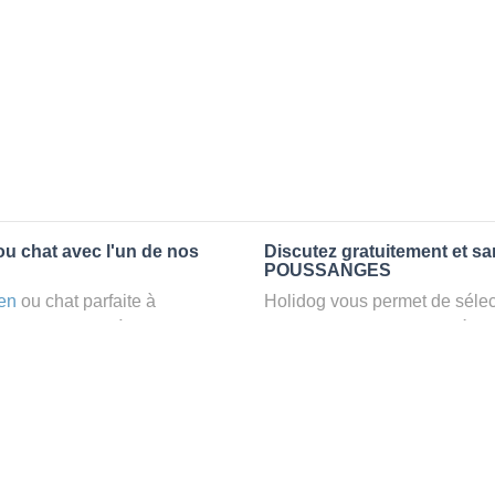
u chat avec l'un de nos
Discutez gratuitement et s
POUSSANGES
en
ou chat parfaite à
Holidog vous permet de sélect
vez un
petsitter
à
fonction de nombreux critères
elaxant dans le confort
premiers messages des petsit
r vos animaux
: la garde par
la discussion, poser toutes le
pet sitter idéal. Vous pourrez 
finalement pas, vous pourrez s
tters comme cela peut être le
sitter pour votre chat gratuite
°1 de sélection pour nous est