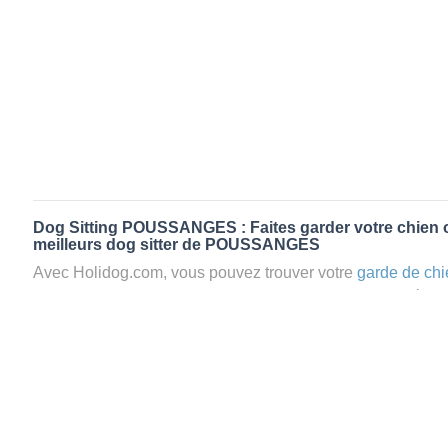
Dog Sitting POUSSANGES : Faites garder votre chien o
meilleurs dog sitter de POUSSANGES
Avec Holidog.com, vous pouvez trouver votre
garde de chi
POUSSANGES en quelques minutes. Lorsque vous réser
POUSSANGES, votre chien passera un séjour agréable et r
d’une famille d'accueil aimante. Mieux que la
pension pou
Holidog.
Les animaux ne sont jamais gardés en cage avec nos petsi
cas dans le cadre d'une
pension pour chien
,
le critère N