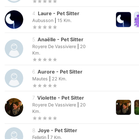
4
.
Laure
-
Pet Sitter
Aubusson
|
15
Km.
5
.
Anaëlle
-
Pet Sitter
Royere De Vassiviere
|
20
Km.
6
.
Aurore
-
Pet Sitter
Mautes
|
22
Km.
7
.
Violette
-
Pet Sitter
Royere De Vassiviere
|
20
Km.
8
.
Joye
-
Pet Sitter
Felletin
|
7
Km.