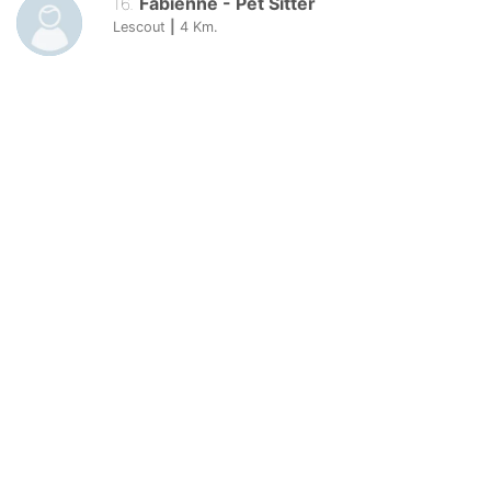
16
.
Fabienne
-
Pet Sitter
Lescout
|
4
Km.