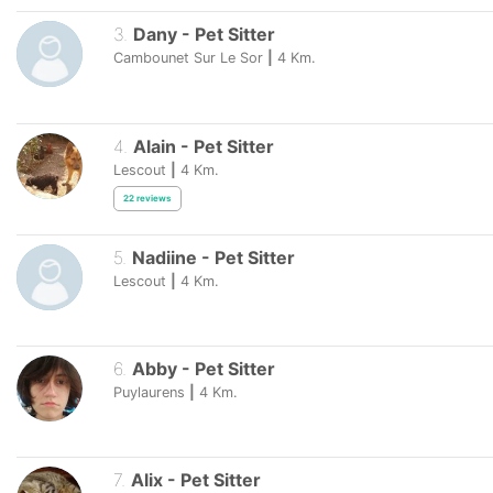
3
.
Dany
-
Pet Sitter
Cambounet Sur Le Sor
|
4
Km.
4
.
Alain
-
Pet Sitter
Lescout
|
4
Km.
22
reviews
5
.
Nadiine
-
Pet Sitter
Lescout
|
4
Km.
6
.
Abby
-
Pet Sitter
Puylaurens
|
4
Km.
7
.
Alix
-
Pet Sitter