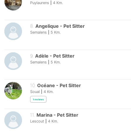
Puylaurens
|
4
Km.
8
.
Angelique
-
Pet Sitter
Semalens
|
5
Km.
9
.
Adèle
-
Pet Sitter
Semalens
|
5
Km.
10
.
Océane
-
Pet Sitter
Soual
|
4
Km.
1
reviews
11
.
Marina
-
Pet Sitter
Lescout
|
4
Km.