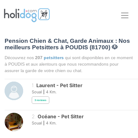
Pension Chien & Chat, Garde Animaux : Nos
meilleurs Petsitters à POUDIS (81700)
🐶
Découvrez nos
207
petsitters
qui sont disponibles en ce moment
à POUDIS et aux alentours que nous recommandons pour
assurer la garde de votre chien ou chat.
1
.
Laurent
-
Pet Sitter
Soual
|
4
Km.
3
reviews
2
.
Océane
-
Pet Sitter
Soual
|
4
Km.