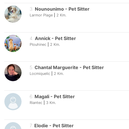
3
.
Nounounimo
-
Pet Sitter
Larmor Plage
|
2
Km.
4
.
Annick
-
Pet Sitter
Plouhinec
|
2
Km.
5
.
Chantal Marguerite
-
Pet Sitter
Locmiquelic
|
2
Km.
6
.
Magali
-
Pet Sitter
Riantec
|
3
Km.
7
.
Elodie
-
Pet Sitter