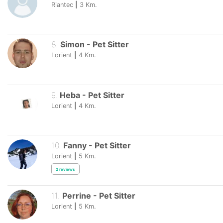
Riantec
|
3
Km.
8
.
Simon
-
Pet Sitter
Lorient
|
4
Km.
9
.
Heba
-
Pet Sitter
Lorient
|
4
Km.
10
.
Fanny
-
Pet Sitter
Lorient
|
5
Km.
2
reviews
11
.
Perrine
-
Pet Sitter
Lorient
|
5
Km.