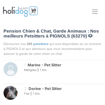
Pension Chien & Chat, Garde Animaux : Nos
meilleurs Petsitters à PIGNOLS (63270)
🐶
Découvrez nos
266
petsitters
qui sont disponibles en ce moment
à PIGNOLS et aux alentours que nous recommandons pour
assurer la garde de votre chien ou chat.
1
.
Marine
-
Pet Sitter
Manglieu
|
1
Km.
2
.
Dorine
-
Pet Sitter
Flat
|
7
Km.