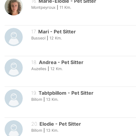
16
.
Marie-Élodie
-
Pet Sitter
Montpeyroux
|
11
Km.
17
.
Mari
-
Pet Sitter
Busseol
|
12
Km.
18
.
Andrea
-
Pet Sitter
Auzelles
|
12
Km.
19
.
Tabtpbillom
-
Pet Sitter
Billom
|
13
Km.
20
.
Elodie
-
Pet Sitter
Billom
|
13
Km.