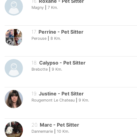
16
.
Roxane
-
Pet Sitter
Magny
|
7
Km.
17
.
Perrine
-
Pet Sitter
Perouse
|
8
Km.
18
.
Calypso
-
Pet Sitter
Brebotte
|
9
Km.
19
.
Justine
-
Pet Sitter
Rougemont Le Chateau
|
9
Km.
20
.
Marc
-
Pet Sitter
Dannemarie
|
10
Km.