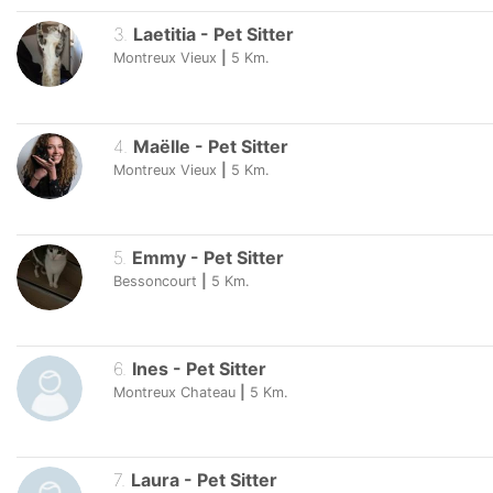
3
.
Laetitia
-
Pet Sitter
Montreux Vieux
|
5
Km.
4
.
Maëlle
-
Pet Sitter
Montreux Vieux
|
5
Km.
5
.
Emmy
-
Pet Sitter
Bessoncourt
|
5
Km.
6
.
Ines
-
Pet Sitter
Montreux Chateau
|
5
Km.
7
.
Laura
-
Pet Sitter