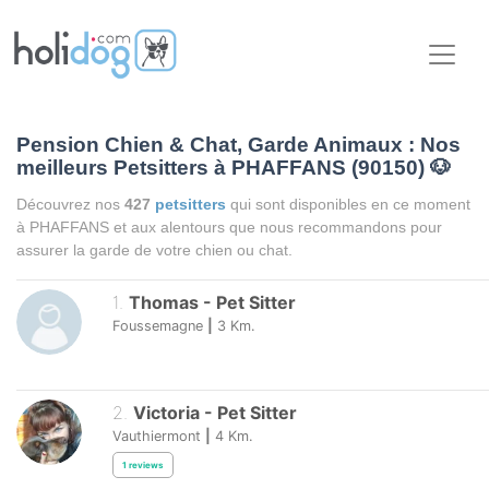
Pension Chien & Chat, Garde Animaux : Nos
meilleurs Petsitters à PHAFFANS (90150)
🐶
Découvrez nos
427
petsitters
qui sont disponibles en ce moment
à PHAFFANS et aux alentours que nous recommandons pour
assurer la garde de votre chien ou chat.
1
.
Thomas
-
Pet Sitter
Foussemagne
|
3
Km.
2
.
Victoria
-
Pet Sitter
Vauthiermont
|
4
Km.
1
reviews