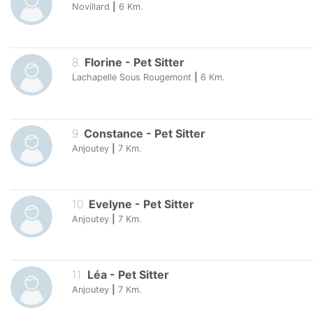
Novillard
|
6
Km.
8
.
Florine
-
Pet Sitter
Lachapelle Sous Rougemont
|
6
Km.
9
.
Constance
-
Pet Sitter
Anjoutey
|
7
Km.
10
.
Evelyne
-
Pet Sitter
Anjoutey
|
7
Km.
11
.
Léa
-
Pet Sitter
Anjoutey
|
7
Km.