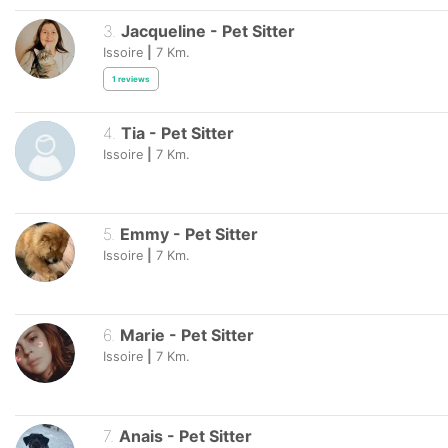
3
.
Jacqueline
-
Pet Sitter
Issoire
|
7
Km.
1
reviews
4
.
Tia
-
Pet Sitter
Issoire
|
7
Km.
5
.
Emmy
-
Pet Sitter
Issoire
|
7
Km.
6
.
Marie
-
Pet Sitter
Issoire
|
7
Km.
7
.
Anais
-
Pet Sitter