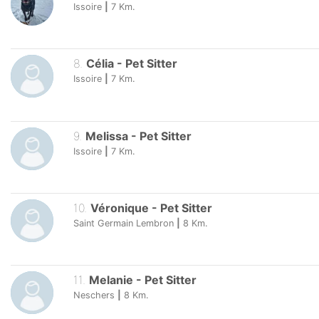
Issoire
|
7
Km.
8
.
Célia
-
Pet Sitter
Issoire
|
7
Km.
9
.
Melissa
-
Pet Sitter
Issoire
|
7
Km.
10
.
Véronique
-
Pet Sitter
Saint Germain Lembron
|
8
Km.
11
.
Melanie
-
Pet Sitter
Neschers
|
8
Km.