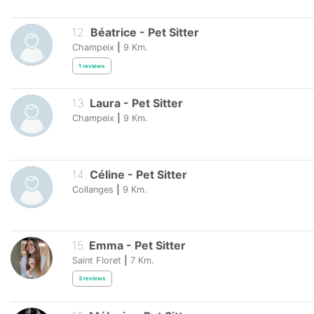
12
.
Béatrice
-
Pet Sitter
Champeix
|
9
Km.
1
reviews
13
.
Laura
-
Pet Sitter
Champeix
|
9
Km.
14
.
Céline
-
Pet Sitter
Collanges
|
9
Km.
15
.
Emma
-
Pet Sitter
Saint Floret
|
7
Km.
3
reviews