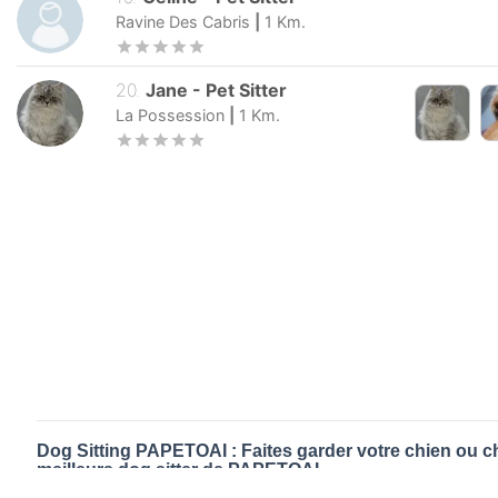
Ravine Des Cabris
|
1
Km.
20
.
Jane
-
Pet Sitter
La Possession
|
1
Km.
Dog Sitting PAPETOAI : Faites garder votre chien ou c
meilleurs dog sitter de PAPETOAI