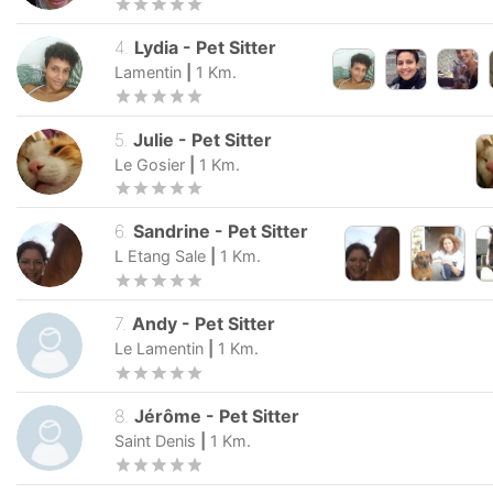
4
.
Lydia
-
Pet Sitter
Lamentin
|
1
Km.
5
.
Julie
-
Pet Sitter
Le Gosier
|
1
Km.
6
.
Sandrine
-
Pet Sitter
L Etang Sale
|
1
Km.
7
.
Andy
-
Pet Sitter
Le Lamentin
|
1
Km.
8
.
Jérôme
-
Pet Sitter
Saint Denis
|
1
Km.