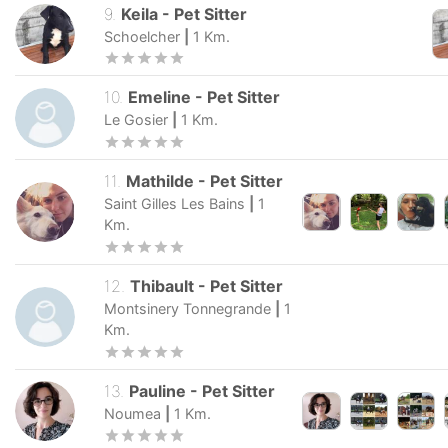
9
.
Keila
-
Pet Sitter
Schoelcher
|
1
Km.
10
.
Emeline
-
Pet Sitter
Le Gosier
|
1
Km.
11
.
Mathilde
-
Pet Sitter
Saint Gilles Les Bains
|
1
Km.
12
.
Thibault
-
Pet Sitter
Montsinery Tonnegrande
|
1
Km.
13
.
Pauline
-
Pet Sitter
Noumea
|
1
Km.