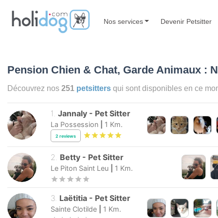
Nos services
Devenir Petsitter
Pension Chien & Chat, Garde Animaux : N
Découvrez nos
251
petsitters
qui sont disponibles en ce m
1
.
Jannaly
-
Pet Sitter
La Possession
|
1
Km.
2
reviews
2
.
Betty
-
Pet Sitter
Le Piton Saint Leu
|
1
Km.
3
.
Laëtitia
-
Pet Sitter
Sainte Clotilde
|
1
Km.