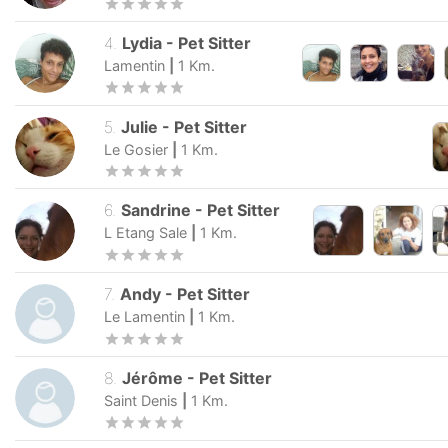
4
.
Lydia
-
Pet Sitter
Lamentin
|
1
Km.
5
.
Julie
-
Pet Sitter
Le Gosier
|
1
Km.
6
.
Sandrine
-
Pet Sitter
L Etang Sale
|
1
Km.
7
.
Andy
-
Pet Sitter
Le Lamentin
|
1
Km.
8
.
Jérôme
-
Pet Sitter
Saint Denis
|
1
Km.