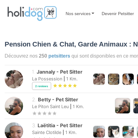
Nos services
Devenir Petsitter
Pension Chien & Chat, Garde Animaux : N
Découvrez nos
250
petsitters
qui sont disponibles en ce m
1
.
Jannaly
-
Pet Sitter
La Possession
|
1
Km.
2
reviews
2
.
Betty
-
Pet Sitter
Le Piton Saint Leu
|
1
Km.
3
.
Laëtitia
-
Pet Sitter
Sainte Clotilde
|
1
Km.