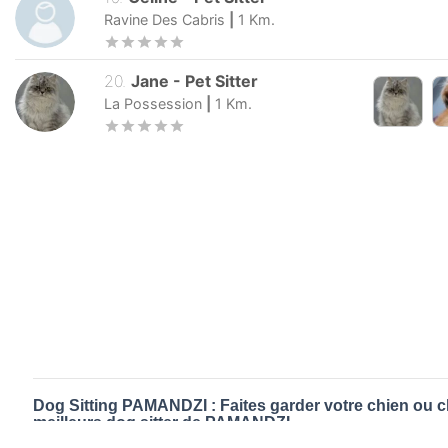
Ravine Des Cabris
|
1
Km.
20
.
Jane
-
Pet Sitter
La Possession
|
1
Km.
Dog Sitting PAMANDZI : Faites garder votre chien ou c
meilleurs dog sitter de PAMANDZI