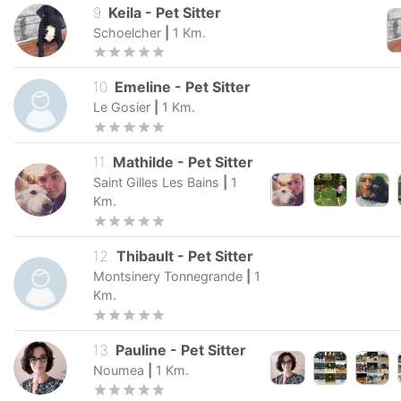
9
.
Keila
-
Pet Sitter
Schoelcher
|
1
Km.
10
.
Emeline
-
Pet Sitter
Le Gosier
|
1
Km.
11
.
Mathilde
-
Pet Sitter
Saint Gilles Les Bains
|
1
Km.
12
.
Thibault
-
Pet Sitter
Montsinery Tonnegrande
|
1
Km.
13
.
Pauline
-
Pet Sitter
Noumea
|
1
Km.