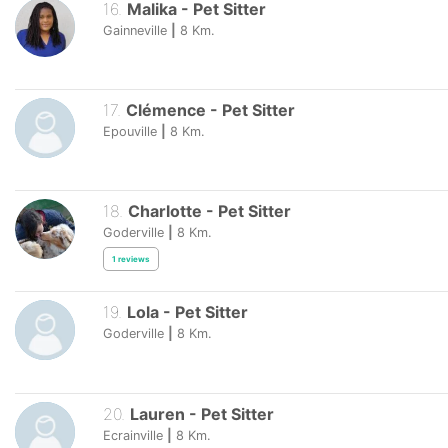
16
.
Malika
-
Pet Sitter
Gainneville
|
8
Km.
17
.
Clémence
-
Pet Sitter
Epouville
|
8
Km.
18
.
Charlotte
-
Pet Sitter
Goderville
|
8
Km.
1
reviews
19
.
Lola
-
Pet Sitter
Goderville
|
8
Km.
20
.
Lauren
-
Pet Sitter
Ecrainville
|
8
Km.