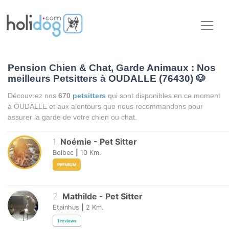
Pension Chien & Chat, Garde Animaux : Nos
meilleurs Petsitters à OUDALLE (76430)
🐶
Découvrez nos
670
petsitters
qui sont disponibles en ce moment
à OUDALLE et aux alentours que nous recommandons pour
assurer la garde de votre chien ou chat.
1
.
Noémie
-
Pet Sitter
Bolbec
|
10
Km.
PREMIUM
2
.
Mathilde
-
Pet Sitter
Etainhus
|
2
Km.
1
reviews