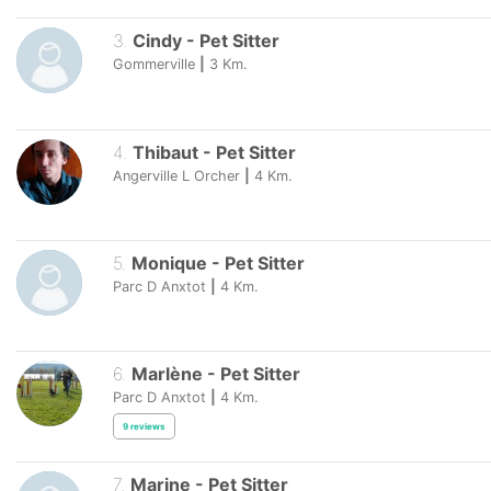
3
.
Cindy
-
Pet Sitter
Gommerville
|
3
Km.
4
.
Thibaut
-
Pet Sitter
Angerville L Orcher
|
4
Km.
5
.
Monique
-
Pet Sitter
Parc D Anxtot
|
4
Km.
6
.
Marlène
-
Pet Sitter
Parc D Anxtot
|
4
Km.
9
reviews
7
.
Marine
-
Pet Sitter