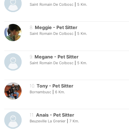
Saint Romain De Colbosc
|
5
Km.
8
.
Meggie
-
Pet Sitter
Saint Romain De Colbosc
|
5
Km.
9
.
Megane
-
Pet Sitter
Saint Romain De Colbosc
|
5
Km.
10
.
Tony
-
Pet Sitter
Bornambusc
|
6
Km.
11
.
Anais
-
Pet Sitter
Beuzeville La Grenier
|
7
Km.