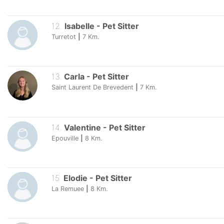
12
.
Isabelle
-
Pet Sitter
Turretot
|
7
Km.
13
.
Carla
-
Pet Sitter
Saint Laurent De Brevedent
|
7
Km.
14
.
Valentine
-
Pet Sitter
Epouville
|
8
Km.
15
.
Elodie
-
Pet Sitter
La Remuee
|
8
Km.