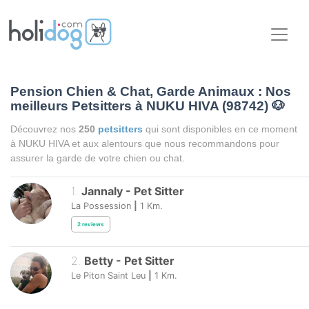
Pension Chien & Chat, Garde Animaux : Nos
meilleurs Petsitters à NUKU HIVA (98742)
🐶
Découvrez nos
250
petsitters
qui sont disponibles en ce moment
à NUKU HIVA et aux alentours que nous recommandons pour
assurer la garde de votre chien ou chat.
1
.
Jannaly
-
Pet Sitter
La Possession
|
1
Km.
2
reviews
2
.
Betty
-
Pet Sitter
Le Piton Saint Leu
|
1
Km.