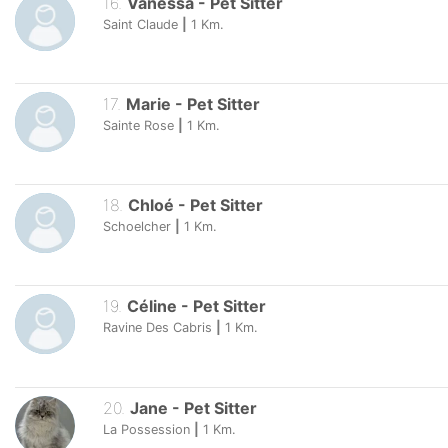
16
.
Vanessa
-
Pet Sitter
Saint Claude
|
1
Km.
17
.
Marie
-
Pet Sitter
Sainte Rose
|
1
Km.
18
.
Chloé
-
Pet Sitter
Schoelcher
|
1
Km.
19
.
Céline
-
Pet Sitter
Ravine Des Cabris
|
1
Km.
20
.
Jane
-
Pet Sitter
La Possession
|
1
Km.