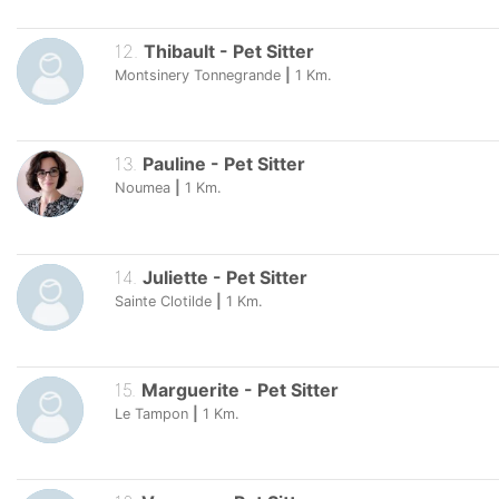
12
.
Thibault
-
Pet Sitter
Montsinery Tonnegrande
|
1
Km.
13
.
Pauline
-
Pet Sitter
Noumea
|
1
Km.
14
.
Juliette
-
Pet Sitter
Sainte Clotilde
|
1
Km.
15
.
Marguerite
-
Pet Sitter
Le Tampon
|
1
Km.