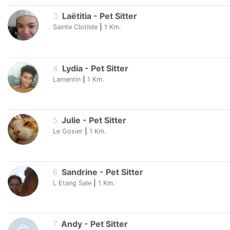
3
.
Laëtitia
-
Pet Sitter
Sainte Clotilde
|
1
Km.
4
.
Lydia
-
Pet Sitter
Lamentin
|
1
Km.
5
.
Julie
-
Pet Sitter
Le Gosier
|
1
Km.
6
.
Sandrine
-
Pet Sitter
L Etang Sale
|
1
Km.
7
.
Andy
-
Pet Sitter