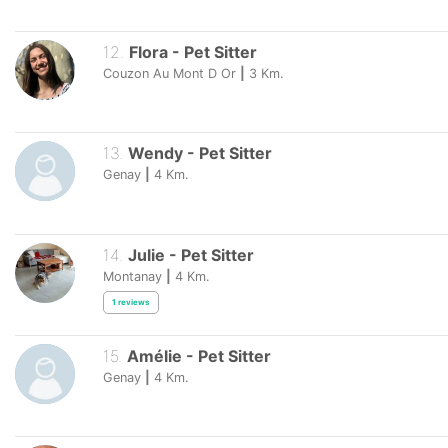
12
.
Flora
-
Pet Sitter
Couzon Au Mont D Or
|
3
Km.
13
.
Wendy
-
Pet Sitter
Genay
|
4
Km.
14
.
Julie
-
Pet Sitter
Montanay
|
4
Km.
1
reviews
15
.
Amélie
-
Pet Sitter
Genay
|
4
Km.