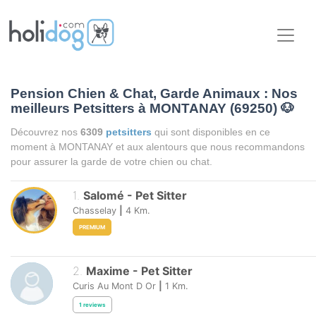
Pension Chien & Chat, Garde Animaux : Nos
meilleurs Petsitters à MONTANAY (69250)
🐶
Découvrez nos
6309
petsitters
qui sont disponibles en ce
moment à MONTANAY et aux alentours que nous recommandons
pour assurer la garde de votre chien ou chat.
1
.
Salomé
-
Pet Sitter
Chasselay
|
4
Km.
PREMIUM
2
.
Maxime
-
Pet Sitter
Curis Au Mont D Or
|
1
Km.
1
reviews