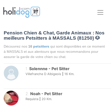
Pension Chien & Chat, Garde Animaux : Nos
meilleurs Petsitters à MASSALS (81250)
🐶
Découvrez nos
16
petsitters
qui sont disponibles en ce moment
à MASSALS et aux alentours que nous recommandons pour
assurer la garde de votre chien ou chat.
1
.
Solennne
-
Pet Sitter
Villefranche D Albigeois
|
16
Km.
2
.
Noah
-
Pet Sitter
Requista
|
20
Km.