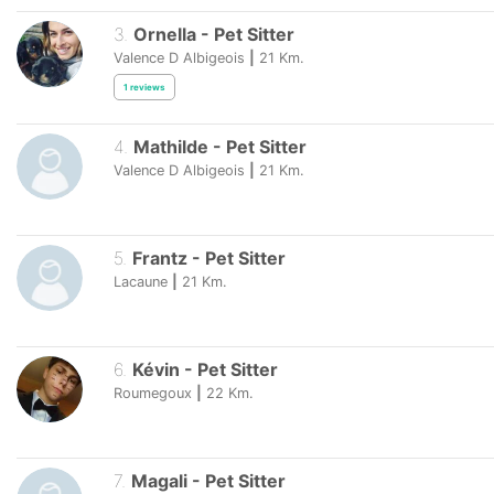
3
.
Ornella
-
Pet Sitter
Valence D Albigeois
|
21
Km.
1
reviews
4
.
Mathilde
-
Pet Sitter
Valence D Albigeois
|
21
Km.
5
.
Frantz
-
Pet Sitter
Lacaune
|
21
Km.
6
.
Kévin
-
Pet Sitter
Roumegoux
|
22
Km.
7
.
Magali
-
Pet Sitter