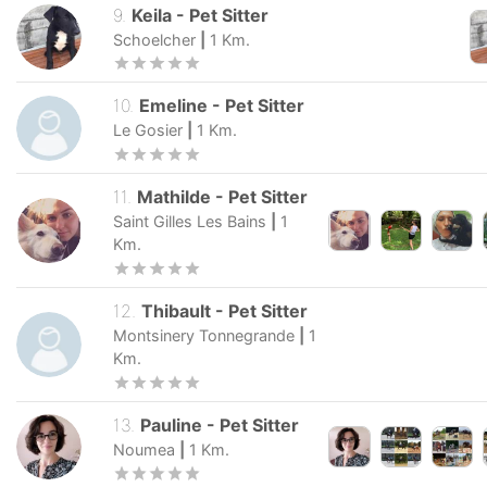
9
.
Keila
-
Pet Sitter
Schoelcher
|
1
Km.
10
.
Emeline
-
Pet Sitter
Le Gosier
|
1
Km.
11
.
Mathilde
-
Pet Sitter
Saint Gilles Les Bains
|
1
Km.
12
.
Thibault
-
Pet Sitter
Montsinery Tonnegrande
|
1
Km.
13
.
Pauline
-
Pet Sitter
Noumea
|
1
Km.