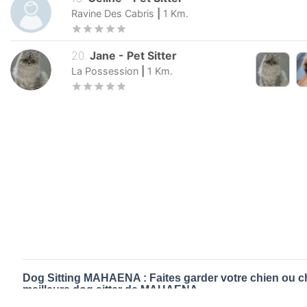
Ravine Des Cabris
|
1
Km.
20
.
Jane
-
Pet Sitter
La Possession
|
1
Km.
Dog Sitting MAHAENA : Faites garder votre chien ou ch
meilleurs dog sitter de MAHAENA