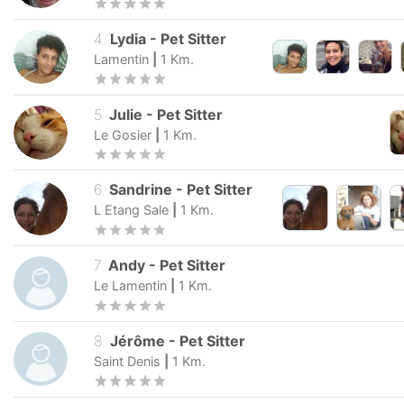
4
.
Lydia
-
Pet Sitter
Lamentin
|
1
Km.
5
.
Julie
-
Pet Sitter
Le Gosier
|
1
Km.
6
.
Sandrine
-
Pet Sitter
L Etang Sale
|
1
Km.
7
.
Andy
-
Pet Sitter
Le Lamentin
|
1
Km.
8
.
Jérôme
-
Pet Sitter
Saint Denis
|
1
Km.