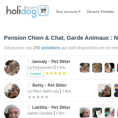
Nos services
Devenir Petsitter
Pension Chien & Chat, Garde Animaux : N
Découvrez nos
250
petsitters
qui sont disponibles en ce m
1
.
Jannaly
-
Pet Sitter
La Possession
|
1
Km.
2
reviews
2
.
Betty
-
Pet Sitter
Le Piton Saint Leu
|
1
Km.
3
.
Laëtitia
-
Pet Sitter
Sainte Clotilde
|
1
Km.