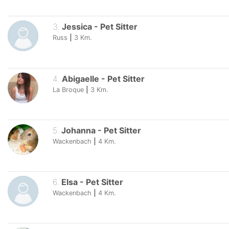
3
.
Jessica
-
Pet Sitter
Russ
|
3
Km.
4
.
Abigaelle
-
Pet Sitter
La Broque
|
3
Km.
5
.
Johanna
-
Pet Sitter
Wackenbach
|
4
Km.
6
.
Elsa
-
Pet Sitter
Wackenbach
|
4
Km.