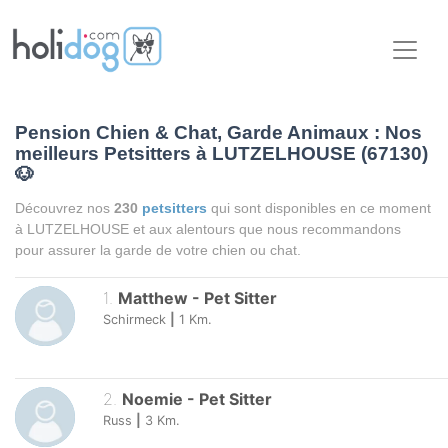
Pension Chien & Chat, Garde Animaux : Nos
meilleurs Petsitters à LUTZELHOUSE (67130)
🐶
Découvrez nos
230
petsitters
qui sont disponibles en ce moment
à LUTZELHOUSE et aux alentours que nous recommandons
pour assurer la garde de votre chien ou chat.
1
.
Matthew
-
Pet Sitter
Schirmeck
|
1
Km.
2
.
Noemie
-
Pet Sitter
Russ
|
3
Km.