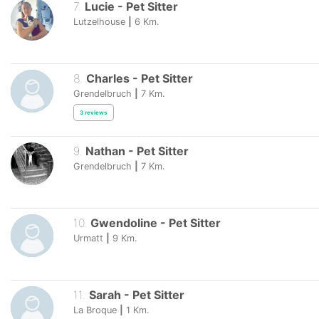
7
.
Lucie
-
Pet Sitter
Lutzelhouse
|
6
Km.
8
.
Charles
-
Pet Sitter
Grendelbruch
|
7
Km.
3
reviews
9
.
Nathan
-
Pet Sitter
Grendelbruch
|
7
Km.
10
.
Gwendoline
-
Pet Sitter
Urmatt
|
9
Km.
11
.
Sarah
-
Pet Sitter
La Broque
|
1
Km.