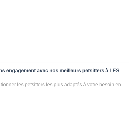
ans engagement avec nos meilleurs petsitters à LES
ionner les petsitters les plus adaptés à votre besoin en
. Quelques minutes après la sélection, vous recevrez les
ters que vous avez sélectionnés et vous pourrez engager
s questions que vous souhaitez pour au final choisir votre
le rencontrer et le valider définitivement, s'il ne convient
électionner un autre dog sitter pour votre chien ou cat
ment et en 3 clics dans la région.