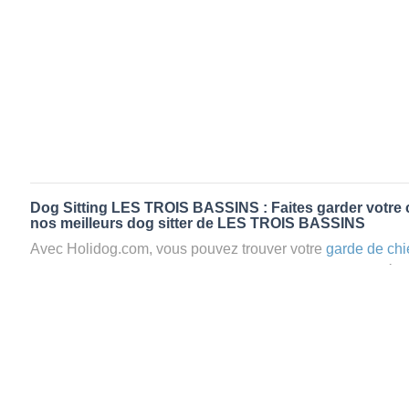
Dog Sitting LES TROIS BASSINS : Faites garder votre c
nos meilleurs dog sitter de LES TROIS BASSINS
Avec Holidog.com, vous pouvez trouver votre
garde de chi
TROIS BASSINS en quelques minutes. Lorsque vous rés
TROIS BASSINS, votre chien passera un séjour agréable et
d’une famille d'accueil aimante. Mieux que la
pension pou
Holidog.
Les animaux ne sont jamais gardés en cage avec nos petsi
cas dans le cadre d'une
pension pour chien
,
le critère N