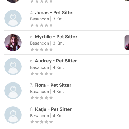
4
.
Jonas
-
Pet Sitter
Besancon
|
3
Km.
5
.
Myrtille
-
Pet Sitter
Besancon
|
3
Km.
6
.
Audrey
-
Pet Sitter
Besancon
|
4
Km.
7
.
Flora
-
Pet Sitter
Besancon
|
4
Km.
8
.
Katja
-
Pet Sitter
Besancon
|
4
Km.