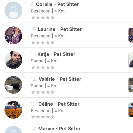
9
.
Coralie
-
Pet Sitter
Besancon
|
4
Km.
10
.
Laurine
-
Pet Sitter
Besancon
|
4
Km.
11
.
Katja
-
Pet Sitter
Saone
|
4
Km.
12
.
Valérie
-
Pet Sitter
Saone
|
4
Km.
13
.
Céline
-
Pet Sitter
Besancon
|
4
Km.
14
.
Marvin
-
Pet Sitter