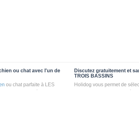
hien ou chat avec l'un de
Discutez gratuitement et s
TROIS BASSINS
en
ou chat parfaite à LES
Holidog vous permet de sélect
ervez un
petsitter
à LES
fonction de nombreux critères
 relaxant dans le confort
premiers messages des petsit
r vos animaux
: la garde par
la discussion, poser toutes le
pet sitter idéal. Vous pourrez 
finalement pas, vous pourrez s
tters comme cela peut être le
sitter pour votre chat gratuite
°1 de sélection pour nous est