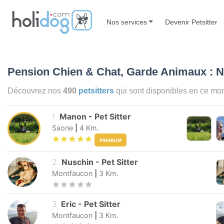
Nos services
Devenir Petsitter
Pension Chien & Chat, Garde Animaux : N
Découvrez nos
490
petsitters
qui sont disponibles en ce m
1
.
Manon
-
Pet Sitter
Saone
|
4
Km.
PREMIUM
2
.
Nuschin
-
Pet Sitter
Montfaucon
|
3
Km.
3
.
Eric
-
Pet Sitter
Montfaucon
|
3
Km.