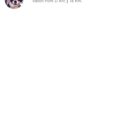
Vallon Pont D Arc
|
18
Km.