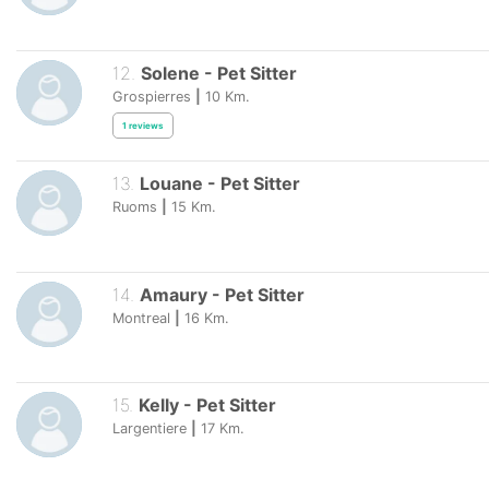
12
.
Solene
-
Pet Sitter
Grospierres
|
10
Km.
1
reviews
13
.
Louane
-
Pet Sitter
Ruoms
|
15
Km.
14
.
Amaury
-
Pet Sitter
Montreal
|
16
Km.
15
.
Kelly
-
Pet Sitter
Largentiere
|
17
Km.