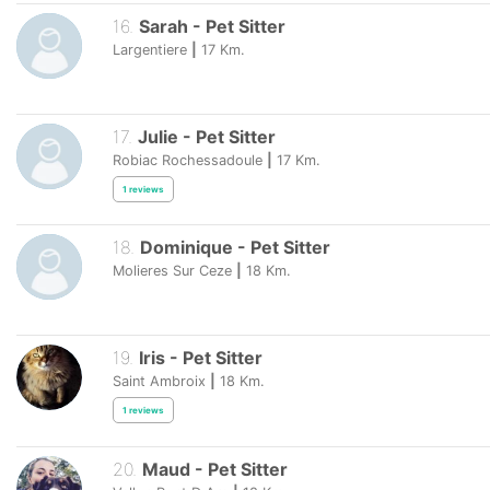
16
.
Sarah
-
Pet Sitter
Largentiere
|
17
Km.
17
.
Julie
-
Pet Sitter
Robiac Rochessadoule
|
17
Km.
1
reviews
18
.
Dominique
-
Pet Sitter
Molieres Sur Ceze
|
18
Km.
19
.
Iris
-
Pet Sitter
Saint Ambroix
|
18
Km.
1
reviews
20
.
Maud
-
Pet Sitter