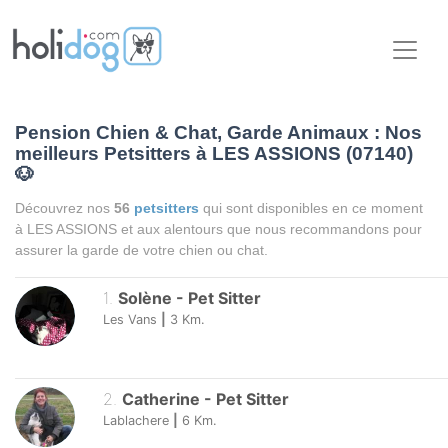
Pension Chien & Chat, Garde Animaux : Nos
meilleurs Petsitters à LES ASSIONS (07140)
🐶
Découvrez nos
56
petsitters
qui sont disponibles en ce moment
à LES ASSIONS et aux alentours que nous recommandons pour
assurer la garde de votre chien ou chat.
1
.
Solène
-
Pet Sitter
Les Vans
|
3
Km.
2
.
Catherine
-
Pet Sitter
Lablachere
|
6
Km.