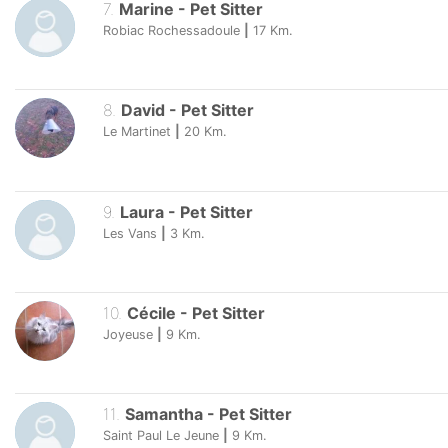
7
.
Marine
-
Pet Sitter
Robiac Rochessadoule
|
17
Km.
8
.
David
-
Pet Sitter
Le Martinet
|
20
Km.
9
.
Laura
-
Pet Sitter
Les Vans
|
3
Km.
10
.
Cécile
-
Pet Sitter
Joyeuse
|
9
Km.
11
.
Samantha
-
Pet Sitter
Saint Paul Le Jeune
|
9
Km.