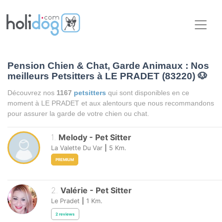
Pension Chien & Chat, Garde Animaux : Nos
meilleurs Petsitters à LE PRADET (83220)
🐶
Découvrez nos
1167
petsitters
qui sont disponibles en ce
moment à LE PRADET et aux alentours que nous recommandons
pour assurer la garde de votre chien ou chat.
1
.
Melody
-
Pet Sitter
La Valette Du Var
|
5
Km.
PREMIUM
2
.
Valérie
-
Pet Sitter
Le Pradet
|
1
Km.
2
reviews