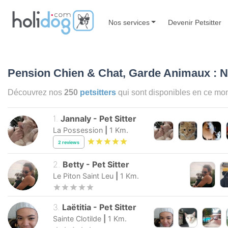
Nos services
Devenir Petsitter
Pension Chien & Chat, Garde Animaux : 
Découvrez nos
250
petsitters
qui sont disponibles en ce m
1
.
Jannaly
-
Pet Sitter
La Possession
|
1
Km.
2
reviews
2
.
Betty
-
Pet Sitter
Le Piton Saint Leu
|
1
Km.
3
.
Laëtitia
-
Pet Sitter
Sainte Clotilde
|
1
Km.