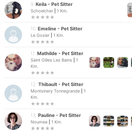
9
.
Keila
-
Pet Sitter
Schoelcher
|
1
Km.
10
.
Emeline
-
Pet Sitter
Le Gosier
|
1
Km.
11
.
Mathilde
-
Pet Sitter
Saint Gilles Les Bains
|
1
Km.
12
.
Thibault
-
Pet Sitter
Montsinery Tonnegrande
|
1
Km.
13
.
Pauline
-
Pet Sitter
Noumea
|
1
Km.