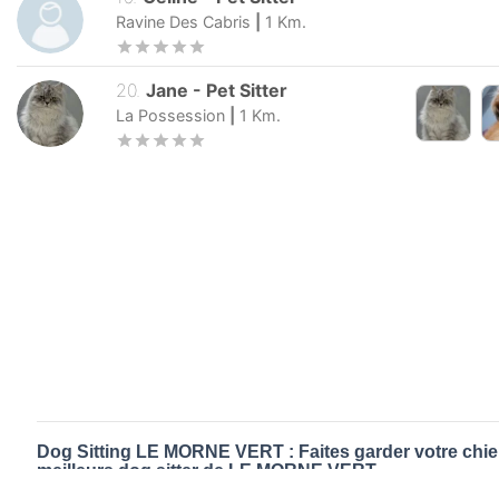
Ravine Des Cabris
|
1
Km.
20
.
Jane
-
Pet Sitter
La Possession
|
1
Km.
Dog Sitting LE MORNE VERT : Faites garder votre chie
meilleurs dog sitter de LE MORNE VERT