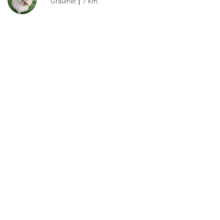
Graulhet
|
7
Km.