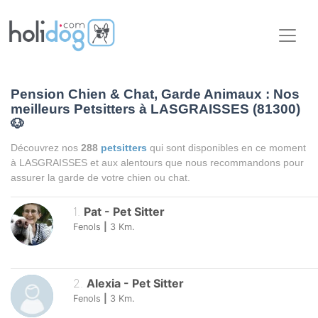
Pension Chien & Chat, Garde Animaux : Nos
meilleurs Petsitters à LASGRAISSES (81300)
🐶
Découvrez nos
288
petsitters
qui sont disponibles en ce moment
à LASGRAISSES et aux alentours que nous recommandons pour
assurer la garde de votre chien ou chat.
1
.
Pat
-
Pet Sitter
Fenols
|
3
Km.
2
.
Alexia
-
Pet Sitter
Fenols
|
3
Km.