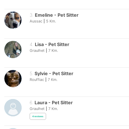
3
.
Emeline
-
Pet Sitter
Aussac
|
5
Km.
4
.
Lisa
-
Pet Sitter
Graulhet
|
7
Km.
5
.
Sylvie
-
Pet Sitter
Rouffiac
|
7
Km.
6
.
Laura
-
Pet Sitter
Graulhet
|
7
Km.
4
reviews