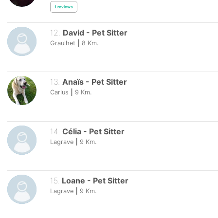
1
reviews
12
.
David
-
Pet Sitter
Graulhet
|
8
Km.
13
.
Anaïs
-
Pet Sitter
Carlus
|
9
Km.
14
.
Célia
-
Pet Sitter
Lagrave
|
9
Km.
15
.
Loane
-
Pet Sitter
Lagrave
|
9
Km.