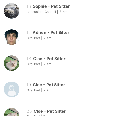
16
.
Sophie
-
Pet Sitter
Labessiere Candeil
|
3
Km.
17
.
Adrien
-
Pet Sitter
Graulhet
|
7
Km.
18
.
Cloe
-
Pet Sitter
Graulhet
|
7
Km.
19
.
Cloe
-
Pet Sitter
Graulhet
|
7
Km.
20
.
Cloe
-
Pet Sitter