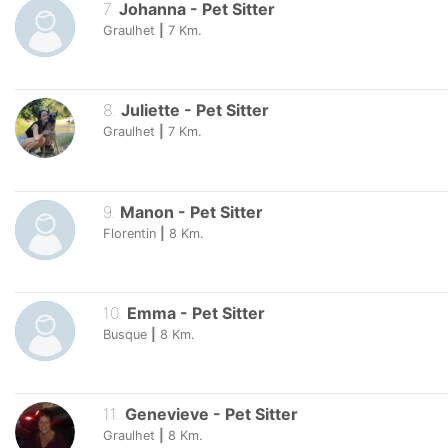
7
.
Johanna
-
Pet Sitter
Graulhet
|
7
Km.
8
.
Juliette
-
Pet Sitter
Graulhet
|
7
Km.
9
.
Manon
-
Pet Sitter
Florentin
|
8
Km.
10
.
Emma
-
Pet Sitter
Busque
|
8
Km.
11
.
Genevieve
-
Pet Sitter
Graulhet
|
8
Km.