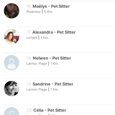
16
.
Maëlys
-
Pet Sitter
Ploemeur
|
5
Km.
17
.
Alexandra
-
Pet Sitter
Lorient
|
1
Km.
18
.
Nolwen
-
Pet Sitter
Larmor Plage
|
1
Km.
19
.
Sandrine
-
Pet Sitter
Larmor Plage
|
1
Km.
20
.
Célia
-
Pet Sitter