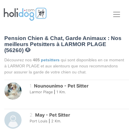
Pension Chien & Chat, Garde Animaux : Nos
meilleurs Petsitters à LARMOR PLAGE
(56260)
🐶
Découvrez nos
405
petsitters
qui sont disponibles en ce moment
à LARMOR PLAGE et aux alentours que nous recommandons
pour assurer la garde de votre chien ou chat.
1
.
Nounounimo
-
Pet Sitter
Larmor Plage
|
1
Km.
2
.
May
-
Pet Sitter
Port Louis
|
2
Km.