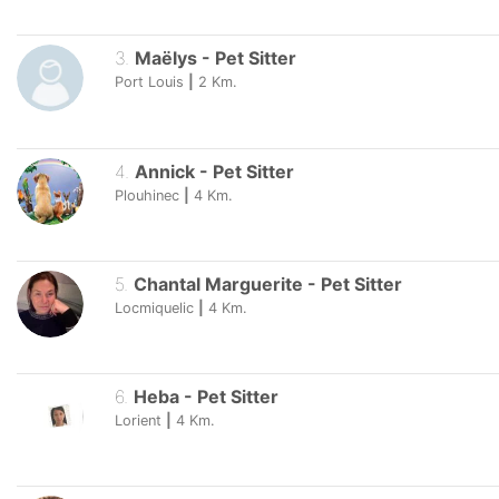
3
.
Maëlys
-
Pet Sitter
Port Louis
|
2
Km.
4
.
Annick
-
Pet Sitter
Plouhinec
|
4
Km.
5
.
Chantal Marguerite
-
Pet Sitter
Locmiquelic
|
4
Km.
6
.
Heba
-
Pet Sitter
Lorient
|
4
Km.