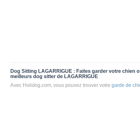
Dog Sitting LAGARRIGUE : Faites garder votre chien o
meilleurs dog sitter de LAGARRIGUE
Avec Holidog.com, vous pouvez trouver votre
garde de chi
LAGARRIGUE en quelques minutes. Lorsque vous réserv
LAGARRIGUE, votre chien passera un séjour agréable et re
famille d'accueil aimante. Mieux que la
pension pour vos 
Holidog.
Les animaux ne sont jamais gardés en cage avec nos petsi
cas dans le cadre d'une
pension pour chien
,
le critère N