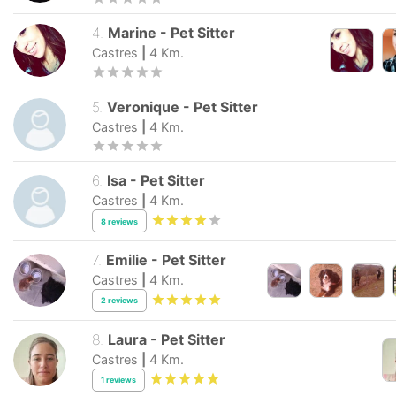
4
.
Marine
-
Pet Sitter
Castres
|
4
Km.
5
.
Veronique
-
Pet Sitter
Castres
|
4
Km.
6
.
Isa
-
Pet Sitter
Castres
|
4
Km.
8
reviews
7
.
Emilie
-
Pet Sitter
Castres
|
4
Km.
2
reviews
8
.
Laura
-
Pet Sitter
Castres
|
4
Km.
1
reviews