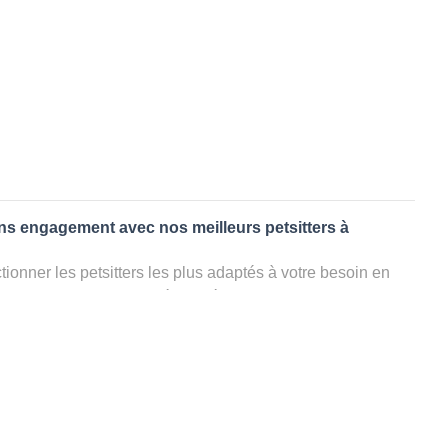
ans engagement avec nos meilleurs petsitters à
ionner les petsitters les plus adaptés à votre besoin en
. Quelques minutes après la sélection, vous recevrez les
ters que vous avez sélectionnés et vous pourrez engager
s questions que vous souhaitez pour au final choisir votre
le rencontrer et le valider définitivement, s'il ne convient
électionner un autre dog sitter pour votre chien ou cat
ment et en 3 clics dans la région.