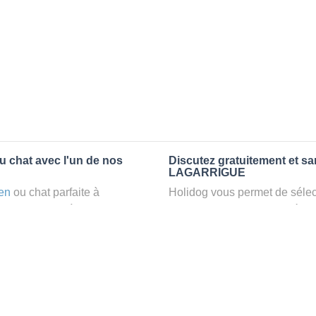
u chat avec l'un de nos
Discutez gratuitement et s
LAGARRIGUE
en
ou chat parfaite à
Holidog vous permet de sélect
ez un
petsitter
à
fonction de nombreux critères
laxant dans le confort d’une
premiers messages des petsit
animaux
: la garde par
la discussion, poser toutes le
pet sitter idéal. Vous pourrez 
finalement pas, vous pourrez s
tters comme cela peut être le
sitter pour votre chat gratuite
°1 de sélection pour nous est