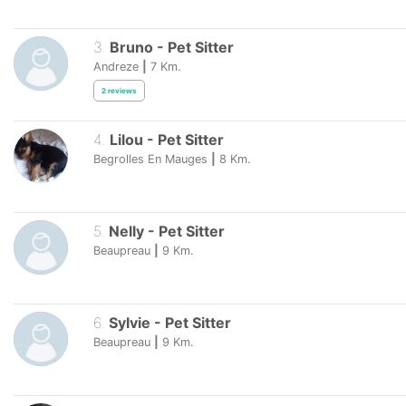
3
.
Bruno
-
Pet Sitter
Andreze
|
7
Km.
2
reviews
4
.
Lilou
-
Pet Sitter
Begrolles En Mauges
|
8
Km.
5
.
Nelly
-
Pet Sitter
Beaupreau
|
9
Km.
6
.
Sylvie
-
Pet Sitter
Beaupreau
|
9
Km.