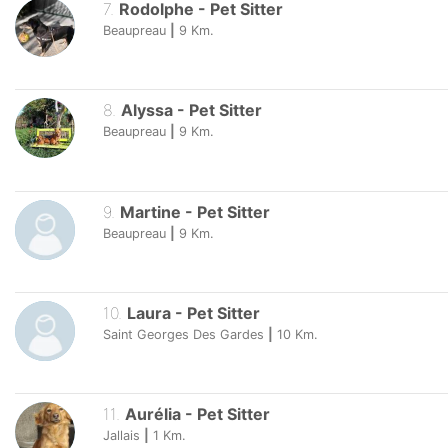
7
.
Rodolphe
-
Pet Sitter
Beaupreau
|
9
Km.
8
.
Alyssa
-
Pet Sitter
Beaupreau
|
9
Km.
9
.
Martine
-
Pet Sitter
Beaupreau
|
9
Km.
10
.
Laura
-
Pet Sitter
Saint Georges Des Gardes
|
10
Km.
11
.
Aurélia
-
Pet Sitter
Jallais
|
1
Km.