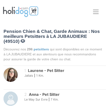
Pension Chien & Chat, Garde Animaux : Nos
meilleurs Petsitters à LA JUBAUDIERE
(49510)
🐶
Découvrez nos
296
petsitters
qui sont disponibles en ce moment
à LA JUBAUDIERE et aux alentours que nous recommandons
pour assurer la garde de votre chien ou chat.
1
.
Laurene
-
Pet Sitter
Jallais
|
1
Km.
2
.
Anna
-
Pet Sitter
Le May Sur Evre
|
7
Km.