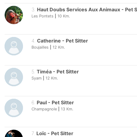
3
.
Haut Doubs Services Aux Animaux
-
Pet S
Les Pontets
|
10
Km.
4
.
Catherine
-
Pet Sitter
Boujailles
|
12
Km.
5
.
Timéa
-
Pet Sitter
Syam
|
12
Km.
6
.
Paul
-
Pet Sitter
Champagnole
|
13
Km.
7
.
Loïc
-
Pet Sitter