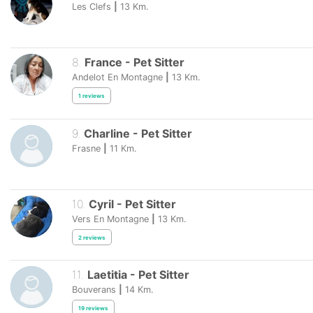
Les Clefs
|
13
Km.
8
.
France
-
Pet Sitter
Andelot En Montagne
|
13
Km.
1
reviews
9
.
Charline
-
Pet Sitter
Frasne
|
11
Km.
10
.
Cyril
-
Pet Sitter
Vers En Montagne
|
13
Km.
2
reviews
11
.
Laetitia
-
Pet Sitter
Bouverans
|
14
Km.
19
reviews