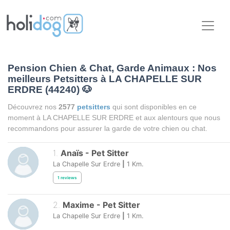
Pension Chien & Chat, Garde Animaux : Nos
meilleurs Petsitters à LA CHAPELLE SUR
ERDRE (44240)
🐶
Découvrez nos
2577
petsitters
qui sont disponibles en ce
moment à LA CHAPELLE SUR ERDRE et aux alentours que nous
recommandons pour assurer la garde de votre chien ou chat.
1
.
Anaïs
-
Pet Sitter
La Chapelle Sur Erdre
|
1
Km.
1
reviews
2
.
Maxime
-
Pet Sitter
La Chapelle Sur Erdre
|
1
Km.