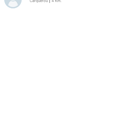
Carquefou
|
4
Km.