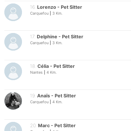
16
.
Lorenzo
-
Pet Sitter
Carquefou
|
3
Km.
17
.
Delphine
-
Pet Sitter
Carquefou
|
3
Km.
18
.
Célia
-
Pet Sitter
Nantes
|
4
Km.
19
.
Anaïs
-
Pet Sitter
Carquefou
|
4
Km.
20
.
Marc
-
Pet Sitter