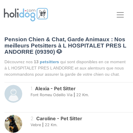
Pension Chien & Chat, Garde Animaux : Nos
meilleurs Petsitters à L HOSPITALET PRES L
ANDORRE (09390)
🐶
Découvrez nos
13
petsitters
qui sont disponibles en ce moment
à L HOSPITALET PRES L ANDORRE et aux alentours que nous
recommandons pour assurer la garde de votre chien ou chat.
1
.
Alexia
-
Pet Sitter
Font Romeu Odeillo Via
|
22
Km.
2
.
Caroline
-
Pet Sitter
Vebre
|
22
Km.