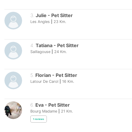
3
.
Julie
-
Pet Sitter
Les Angles
|
23
Km.
4
.
Tatiana
-
Pet Sitter
Saillagouse
|
24
Km.
5
.
Florian
-
Pet Sitter
Latour De Carol
|
16
Km.
6
.
Eva
-
Pet Sitter
Bourg Madame
|
21
Km.
1
reviews