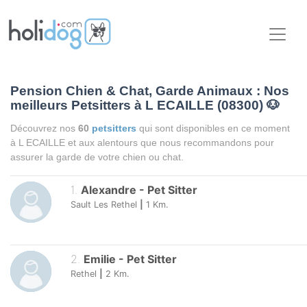
Pension Chien & Chat, Garde Animaux : Nos
meilleurs Petsitters à L ECAILLE (08300)
🐶
Découvrez nos
60
petsitters
qui sont disponibles en ce moment
à L ECAILLE et aux alentours que nous recommandons pour
assurer la garde de votre chien ou chat.
1
.
Alexandre
-
Pet Sitter
Sault Les Rethel
|
1
Km.
2
.
Emilie
-
Pet Sitter
Rethel
|
2
Km.