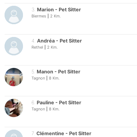
3
.
Marion
-
Pet Sitter
Biermes
|
2
Km.
4
.
Andréa
-
Pet Sitter
Rethel
|
2
Km.
5
.
Manon
-
Pet Sitter
Tagnon
|
8
Km.
6
.
Pauline
-
Pet Sitter
Tagnon
|
8
Km.
7
.
Clémentine
-
Pet Sitter