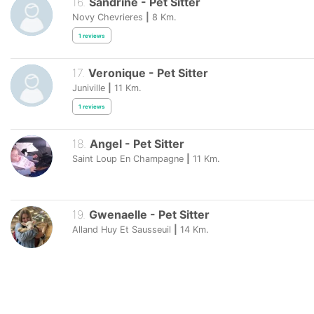
16
.
Sandrine
-
Pet Sitter
Novy Chevrieres
|
8
Km.
1
reviews
17
.
Veronique
-
Pet Sitter
Juniville
|
11
Km.
1
reviews
18
.
Angel
-
Pet Sitter
Saint Loup En Champagne
|
11
Km.
19
.
Gwenaelle
-
Pet Sitter
Alland Huy Et Sausseuil
|
14
Km.