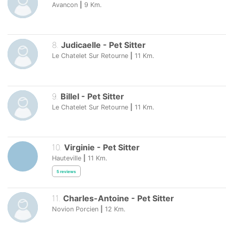
Avancon
|
9
Km.
8
.
Judicaelle
-
Pet Sitter
Le Chatelet Sur Retourne
|
11
Km.
9
.
Billel
-
Pet Sitter
Le Chatelet Sur Retourne
|
11
Km.
10
.
Virginie
-
Pet Sitter
Hauteville
|
11
Km.
5
reviews
11
.
Charles-Antoine
-
Pet Sitter
Novion Porcien
|
12
Km.