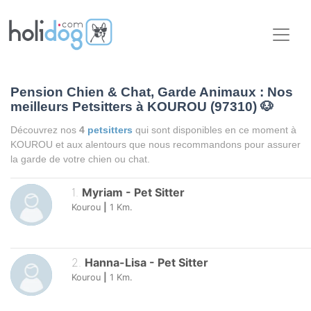
Pension Chien & Chat, Garde Animaux : Nos
meilleurs Petsitters à KOUROU (97310)
🐶
Découvrez nos
4
petsitters
qui sont disponibles en ce moment à
KOUROU et aux alentours que nous recommandons pour assurer
la garde de votre chien ou chat.
1
.
Myriam
-
Pet Sitter
Kourou
|
1
Km.
2
.
Hanna-Lisa
-
Pet Sitter
Kourou
|
1
Km.