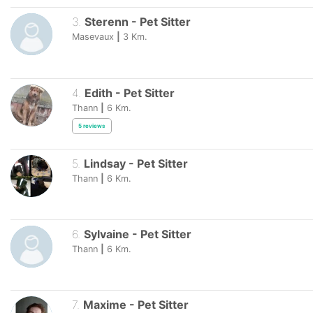
3
.
Sterenn
-
Pet Sitter
Masevaux
|
3
Km.
4
.
Edith
-
Pet Sitter
Thann
|
6
Km.
5
reviews
5
.
Lindsay
-
Pet Sitter
Thann
|
6
Km.
6
.
Sylvaine
-
Pet Sitter
Thann
|
6
Km.
7
.
Maxime
-
Pet Sitter