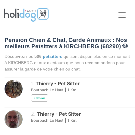
Pension Chien & Chat, Garde Animaux : Nos
meilleurs Petsitters à KIRCHBERG (68290)
🐶
Découvrez nos
506
petsitters
qui sont disponibles en ce moment
à KIRCHBERG et aux alentours que nous recommandons pour
assurer la garde de votre chien ou chat.
1
.
Thierry
-
Pet Sitter
Bourbach Le Haut
|
1
Km.
8
reviews
2
.
Thierry
-
Pet Sitter
Bourbach Le Haut
|
1
Km.