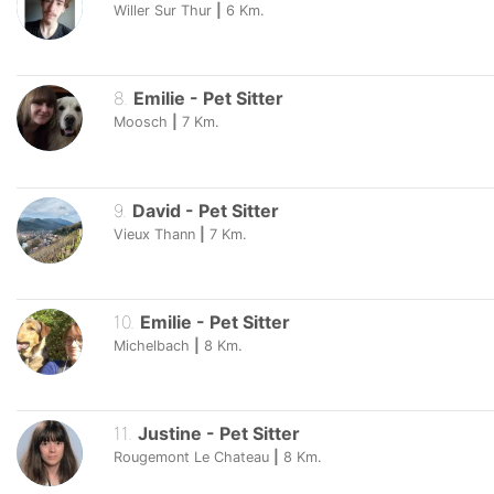
Willer Sur Thur
|
6
Km.
8
.
Emilie
-
Pet Sitter
Moosch
|
7
Km.
9
.
David
-
Pet Sitter
Vieux Thann
|
7
Km.
10
.
Emilie
-
Pet Sitter
Michelbach
|
8
Km.
11
.
Justine
-
Pet Sitter
Rougemont Le Chateau
|
8
Km.