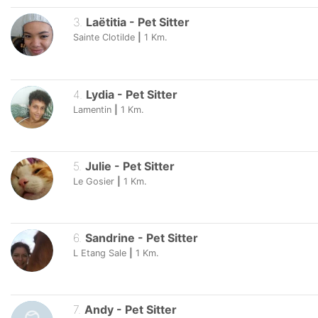
3
.
Laëtitia
-
Pet Sitter
Sainte Clotilde
|
1
Km.
4
.
Lydia
-
Pet Sitter
Lamentin
|
1
Km.
5
.
Julie
-
Pet Sitter
Le Gosier
|
1
Km.
6
.
Sandrine
-
Pet Sitter
L Etang Sale
|
1
Km.
7
.
Andy
-
Pet Sitter