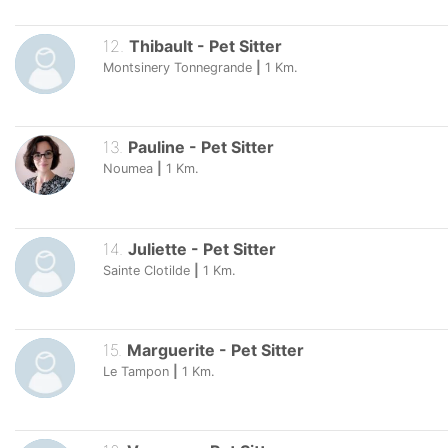
12
.
Thibault
-
Pet Sitter
Montsinery Tonnegrande
|
1
Km.
13
.
Pauline
-
Pet Sitter
Noumea
|
1
Km.
14
.
Juliette
-
Pet Sitter
Sainte Clotilde
|
1
Km.
15
.
Marguerite
-
Pet Sitter
Le Tampon
|
1
Km.