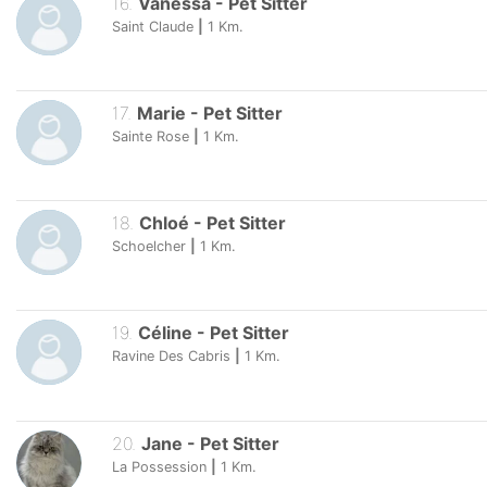
16
.
Vanessa
-
Pet Sitter
Saint Claude
|
1
Km.
17
.
Marie
-
Pet Sitter
Sainte Rose
|
1
Km.
18
.
Chloé
-
Pet Sitter
Schoelcher
|
1
Km.
19
.
Céline
-
Pet Sitter
Ravine Des Cabris
|
1
Km.
20
.
Jane
-
Pet Sitter
La Possession
|
1
Km.