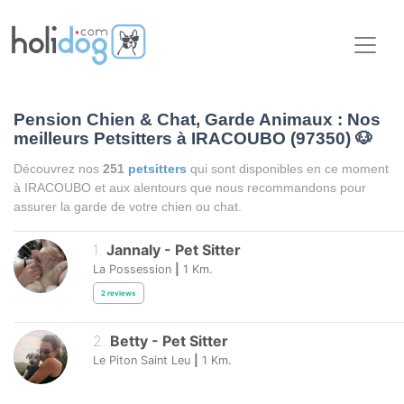
Pension Chien & Chat, Garde Animaux : Nos
meilleurs Petsitters à IRACOUBO (97350)
🐶
Découvrez nos
251
petsitters
qui sont disponibles en ce moment
à IRACOUBO et aux alentours que nous recommandons pour
assurer la garde de votre chien ou chat.
1
.
Jannaly
-
Pet Sitter
La Possession
|
1
Km.
2
reviews
2
.
Betty
-
Pet Sitter
Le Piton Saint Leu
|
1
Km.