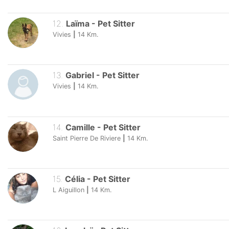
12
.
Laïma
-
Pet Sitter
Vivies
|
14
Km.
13
.
Gabriel
-
Pet Sitter
Vivies
|
14
Km.
14
.
Camille
-
Pet Sitter
Saint Pierre De Riviere
|
14
Km.
15
.
Célia
-
Pet Sitter
L Aiguillon
|
14
Km.