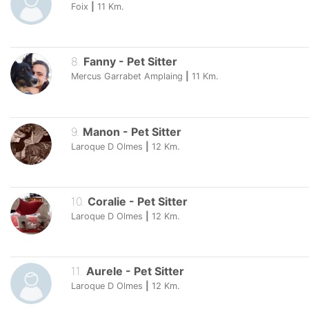
Foix
|
11
Km.
8
.
Fanny
-
Pet Sitter
Mercus Garrabet Amplaing
|
11
Km.
9
.
Manon
-
Pet Sitter
Laroque D Olmes
|
12
Km.
10
.
Coralie
-
Pet Sitter
Laroque D Olmes
|
12
Km.
11
.
Aurele
-
Pet Sitter
Laroque D Olmes
|
12
Km.