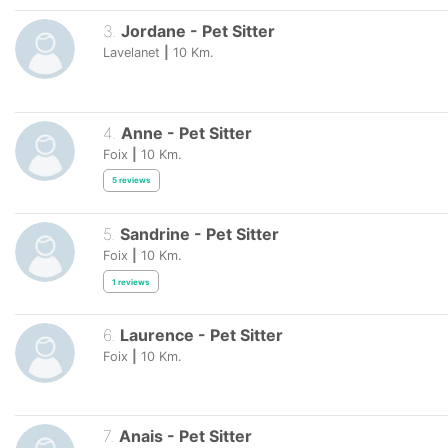
3
.
Jordane
-
Pet Sitter
Lavelanet
|
10
Km.
4
.
Anne
-
Pet Sitter
Foix
|
10
Km.
5
reviews
5
.
Sandrine
-
Pet Sitter
Foix
|
10
Km.
1
reviews
6
.
Laurence
-
Pet Sitter
Foix
|
10
Km.
7
.
Anais
-
Pet Sitter