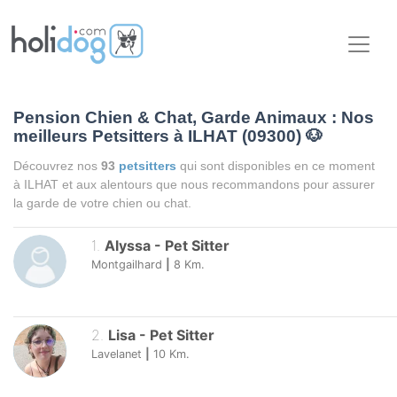
Pension Chien & Chat, Garde Animaux : Nos
meilleurs Petsitters à ILHAT (09300)
🐶
Découvrez nos
93
petsitters
qui sont disponibles en ce moment
à ILHAT et aux alentours que nous recommandons pour assurer
la garde de votre chien ou chat.
1
.
Alyssa
-
Pet Sitter
Montgailhard
|
8
Km.
2
.
Lisa
-
Pet Sitter
Lavelanet
|
10
Km.