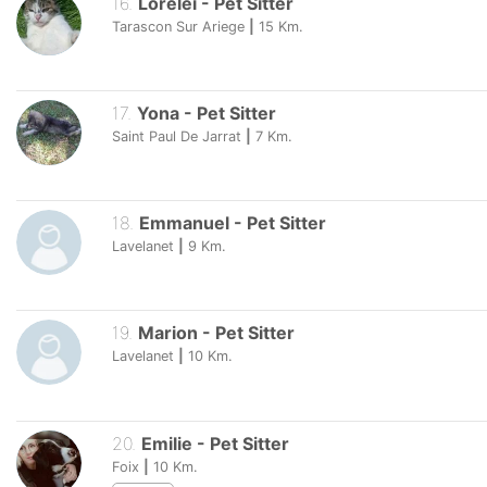
16
.
Loreleï
-
Pet Sitter
Tarascon Sur Ariege
|
15
Km.
17
.
Yona
-
Pet Sitter
Saint Paul De Jarrat
|
7
Km.
18
.
Emmanuel
-
Pet Sitter
Lavelanet
|
9
Km.
19
.
Marion
-
Pet Sitter
Lavelanet
|
10
Km.
20
.
Emilie
-
Pet Sitter
Foix
|
10
Km.