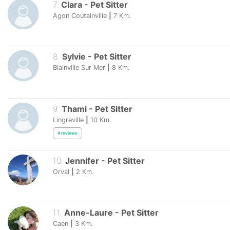
7
.
Clara
-
Pet Sitter
Agon Coutainville
|
7
Km.
8
.
Sylvie
-
Pet Sitter
Blainville Sur Mer
|
8
Km.
9
.
Thami
-
Pet Sitter
Lingreville
|
10
Km.
4
reviews
10
.
Jennifer
-
Pet Sitter
Orval
|
2
Km.
11
.
Anne-Laure
-
Pet Sitter
Caen
|
3
Km.