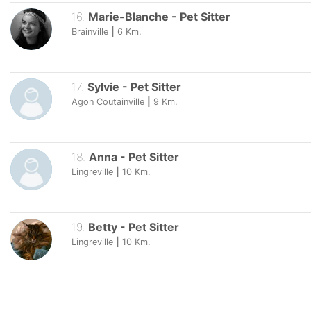
16
.
Marie-Blanche
-
Pet Sitter
Brainville
|
6
Km.
17
.
Sylvie
-
Pet Sitter
Agon Coutainville
|
9
Km.
18
.
Anna
-
Pet Sitter
Lingreville
|
10
Km.
19
.
Betty
-
Pet Sitter
Lingreville
|
10
Km.