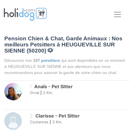
Pension Chien & Chat, Garde Animaux : Nos
meilleurs Petsitters à HEUGUEVILLE SUR
SIENNE (50200)
🐶
Découvrez nos
107
petsitters
qui sont disponibles en ce moment
à HEUGUEVILLE SUR SIENNE et aux alentours que nous
recommandons pour assurer la garde de votre chien ou chat.
1
.
Anaïs
-
Pet Sitter
Orval
|
2
Km.
2
.
Clarisse
-
Pet Sitter
Coutances
|
3
Km.