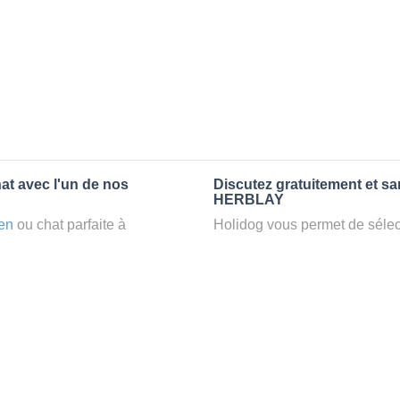
at avec l'un de nos
Discutez gratuitement et s
HERBLAY
en
ou chat parfaite à
Holidog vous permet de sélect
un
petsitter
à HERBLAY, votre
fonction de nombreux critères
t d’une famille d'accueil
premiers messages des petsit
e par Holidog.
la discussion, poser toutes le
pet sitter idéal. Vous pourrez 
tters comme cela peut être le
finalement pas, vous pourrez s
°1 de sélection pour nous est
sitter pour votre chat gratuite
la qualité et le confort des
Combien ça coûte de faire 
uvez partir en vacances ou