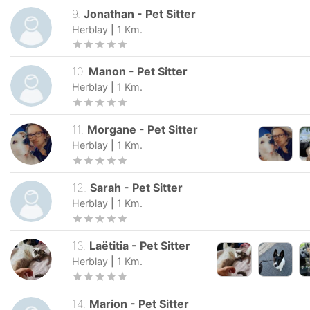
9
.
Jonathan
-
Pet Sitter
Herblay
|
1
Km.
10
.
Manon
-
Pet Sitter
Herblay
|
1
Km.
11
.
Morgane
-
Pet Sitter
Herblay
|
1
Km.
12
.
Sarah
-
Pet Sitter
Herblay
|
1
Km.
13
.
Laëtitia
-
Pet Sitter
Herblay
|
1
Km.
14
.
Marion
-
Pet Sitter