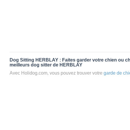
Dog Sitting HERBLAY : Faites garder votre chien ou ch
meilleurs dog sitter de HERBLAY
Avec Holidog.com, vous pouvez trouver votre
garde de chi
HERBLAY en quelques minutes. Lorsque vous réservez 
chien passera un séjour agréable et relaxant dans le confor
aimante. Mieux que la
pension pour vos animaux
: la gard
Les animaux ne sont jamais gardés en cage avec nos petsi
cas dans le cadre d'une
pension pour chien
,
le critère N
la disponibilité et l’amour des animaux
et par extension, 
conditions d’accueil pour la
garde de vos animaux.
Vous po