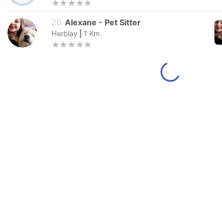
20
.
Alexane
-
Pet Sitter
Herblay
|
1
Km.