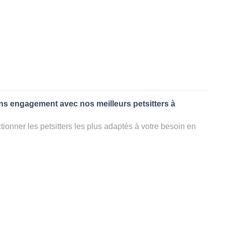
ans engagement avec nos meilleurs petsitters à
ionner les petsitters les plus adaptés à votre besoin en
. Quelques minutes après la sélection, vous recevrez les
ters que vous avez sélectionnés et vous pourrez engager
s questions que vous souhaitez pour au final choisir votre
le rencontrer et le valider définitivement, s'il ne convient
électionner un autre dog sitter pour votre chien ou cat
ment et en 3 clics dans la région.
appel à un pet sitter à HERBLAY?