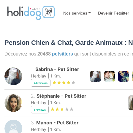
Nos services
Devenir Petsitter
Pension Chien & Chat, Garde Animaux : N
Découvrez nos
20488
petsitters
qui sont disponibles en ce
1
.
Sabrina
-
Pet Sitter
Herblay
|
1
Km.
41
reviews
2
.
Stéphanie
-
Pet Sitter
Herblay
|
1
Km.
1
reviews
3
.
Manon
-
Pet Sitter
Herblay
|
1
Km.