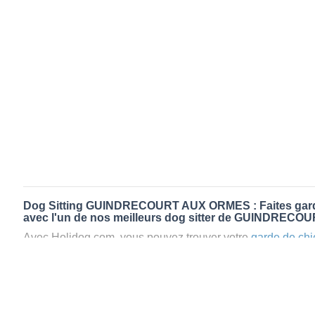
Dog Sitting GUINDRECOURT AUX ORMES : Faites garde
avec l'un de nos meilleurs dog sitter de GUINDRE
Avec Holidog.com, vous pouvez trouver votre
garde de chi
GUINDRECOURT AUX ORMES en quelques minutes. Lors
petsitter
à GUINDRECOURT AUX ORMES, votre chien passe
relaxant dans le confort d’une famille d'accueil aimante. M
animaux
: la garde par Holidog.