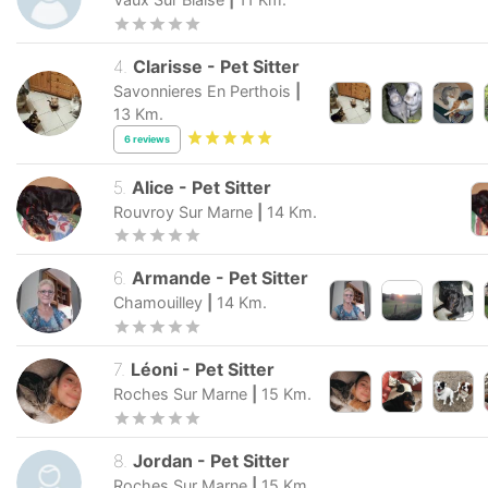
4
.
Clarisse
-
Pet Sitter
Savonnieres En Perthois
|
13
Km.
6
reviews
5
.
Alice
-
Pet Sitter
Rouvroy Sur Marne
|
14
Km.
6
.
Armande
-
Pet Sitter
Chamouilley
|
14
Km.
7
.
Léoni
-
Pet Sitter
Roches Sur Marne
|
15
Km.
8
.
Jordan
-
Pet Sitter
Roches Sur Marne
|
15
Km.