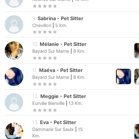
9
.
Sabrina
-
Pet Sitter
Chevillon
|
5
Km.
10
.
Mélanie
-
Pet Sitter
Bayard Sur Marne
|
8
Km.
11
.
Maéva
-
Pet Sitter
Bayard Sur Marne
|
8
Km.
12
.
Meggie
-
Pet Sitter
Eurville Bienville
|
13
Km.
13
.
Eva
-
Pet Sitter
Dammarie Sur Saulx
|
15
Km.