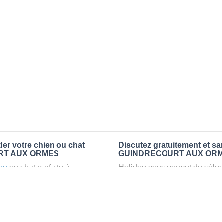
r votre chien ou chat
Discutez gratuitement et s
COURT AUX ORMES
GUINDRECOURT AUX OR
en
ou chat parfaite à
Holidog vous permet de sélect
que vous réservez un
fonction de nombreux critères
ra un séjour agréable et
premiers messages des petsit
ieux que la
pension pour vos
la discussion, poser toutes le
pet sitter idéal. Vous pourrez 