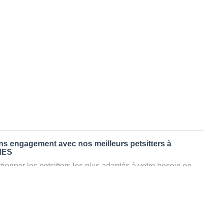
ans engagement avec nos meilleurs petsitters à
MES
ionner les petsitters les plus adaptés à votre besoin en
. Quelques minutes après la sélection, vous recevrez les
ters que vous avez sélectionnés et vous pourrez engager
s questions que vous souhaitez pour au final choisir votre
le rencontrer et le valider définitivement, s'il ne convient