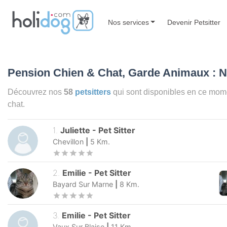
Nos services
Devenir Petsitter
Pension Chien & Chat, Garde Animaux :
Découvrez nos
58
petsitters
qui sont disponibles en ce m
chat.
1
.
Juliette
-
Pet Sitter
Chevillon
|
5
Km.
2
.
Emilie
-
Pet Sitter
Bayard Sur Marne
|
8
Km.
3
.
Emilie
-
Pet Sitter
Vaux Sur Blaise
|
11
Km.