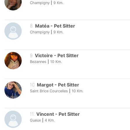
Champigny
|
9
Km.
8
.
Matéa
-
Pet Sitter
Champigny
|
9
Km.
9
.
Victoire
-
Pet Sitter
Bezannes
|
10
Km.
10
.
Margot
-
Pet Sitter
Saint Brice Courcelles
|
10
Km.
11
.
Vincent
-
Pet Sitter
Gueux
|
4
Km.