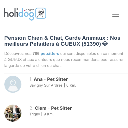
Pension Chien & Chat, Garde Animaux : Nos
meilleurs Petsitters à GUEUX (51390)
🐶
Découvrez nos
786
petsitters
qui sont disponibles en ce moment
à GUEUX et aux alentours que nous recommandons pour assurer
la garde de votre chien ou chat.
1
.
Ana
-
Pet Sitter
Savigny Sur Ardres
|
6
Km.
2
.
Clem
-
Pet Sitter
Trigny
|
9
Km.