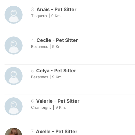
3
.
Anaïs
-
Pet Sitter
Tinqueux
|
9
Km.
4
.
Cecile
-
Pet Sitter
Bezannes
|
9
Km.
5
.
Celya
-
Pet Sitter
Bezannes
|
9
Km.
6
.
Valerie
-
Pet Sitter
Champigny
|
9
Km.
7
.
Axelle
-
Pet Sitter