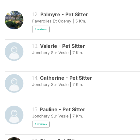
12
.
Palmyre
-
Pet Sitter
Faverolles Et Coemy
|
5
Km.
1
reviews
13
.
Valerie
-
Pet Sitter
Jonchery Sur Vesle
|
7
Km.
14
.
Catherine
-
Pet Sitter
Jonchery Sur Vesle
|
7
Km.
15
.
Pauline
-
Pet Sitter
Jonchery Sur Vesle
|
7
Km.
1
reviews