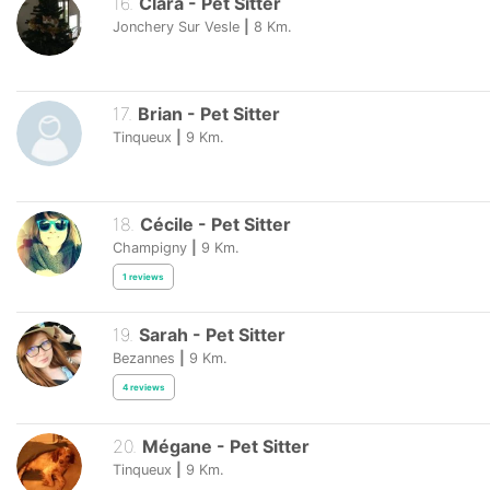
16
.
Clara
-
Pet Sitter
Jonchery Sur Vesle
|
8
Km.
17
.
Brian
-
Pet Sitter
Tinqueux
|
9
Km.
18
.
Cécile
-
Pet Sitter
Champigny
|
9
Km.
1
reviews
19
.
Sarah
-
Pet Sitter
Bezannes
|
9
Km.
4
reviews
20
.
Mégane
-
Pet Sitter
Tinqueux
|
9
Km.