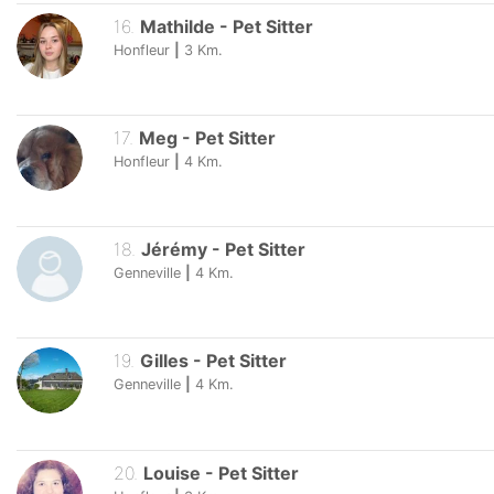
16
.
Mathilde
-
Pet Sitter
Honfleur
|
3
Km.
17
.
Meg
-
Pet Sitter
Honfleur
|
4
Km.
18
.
Jérémy
-
Pet Sitter
Genneville
|
4
Km.
19
.
Gilles
-
Pet Sitter
Genneville
|
4
Km.
20
.
Louise
-
Pet Sitter