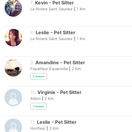
7
.
Kevin
-
Pet Sitter
La Riviere Saint Sauveur
|
1
Km.
8
.
Leslie
-
Pet Sitter
La Riviere Saint Sauveur
|
1
Km.
9
.
Amandine
-
Pet Sitter
Fiquefleur Equainville
|
2
Km.
2
reviews
10
.
Virginie
-
Pet Sitter
Ablon
|
2
Km.
1
reviews
11
.
Leslie
-
Pet Sitter
Honfleur
|
3
Km.