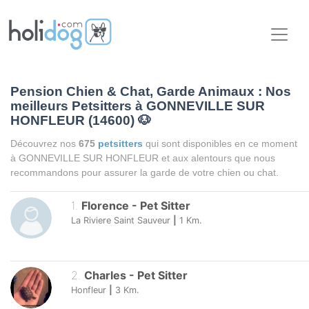
Pension Chien & Chat, Garde Animaux : Nos
meilleurs Petsitters à GONNEVILLE SUR
HONFLEUR (14600)
🐶
Découvrez nos
675
petsitters
qui sont disponibles en ce moment
à GONNEVILLE SUR HONFLEUR et aux alentours que nous
recommandons pour assurer la garde de votre chien ou chat.
1
.
Florence
-
Pet Sitter
La Riviere Saint Sauveur
|
1
Km.
2
.
Charles
-
Pet Sitter
Honfleur
|
3
Km.