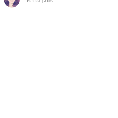
Honfleur
|
3
Km.