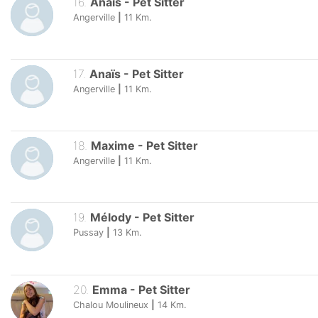
16
.
Anaïs
-
Pet Sitter
Angerville
|
11
Km.
17
.
Anaïs
-
Pet Sitter
Angerville
|
11
Km.
18
.
Maxime
-
Pet Sitter
Angerville
|
11
Km.
19
.
Mélody
-
Pet Sitter
Pussay
|
13
Km.
20
.
Emma
-
Pet Sitter
Chalou Moulineux
|
14
Km.