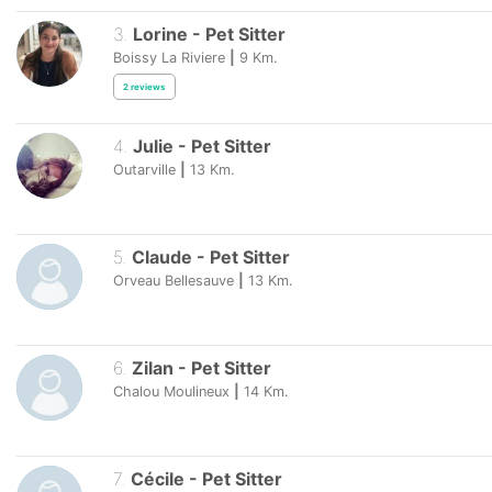
3
.
Lorine
-
Pet Sitter
Boissy La Riviere
|
9
Km.
2
reviews
4
.
Julie
-
Pet Sitter
Outarville
|
13
Km.
5
.
Claude
-
Pet Sitter
Orveau Bellesauve
|
13
Km.
6
.
Zilan
-
Pet Sitter
Chalou Moulineux
|
14
Km.
7
.
Cécile
-
Pet Sitter