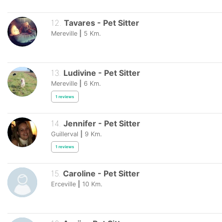
12
.
Tavares
-
Pet Sitter
Mereville
|
5
Km.
13
.
Ludivine
-
Pet Sitter
Mereville
|
6
Km.
1
reviews
14
.
Jennifer
-
Pet Sitter
Guillerval
|
9
Km.
1
reviews
15
.
Caroline
-
Pet Sitter
Erceville
|
10
Km.