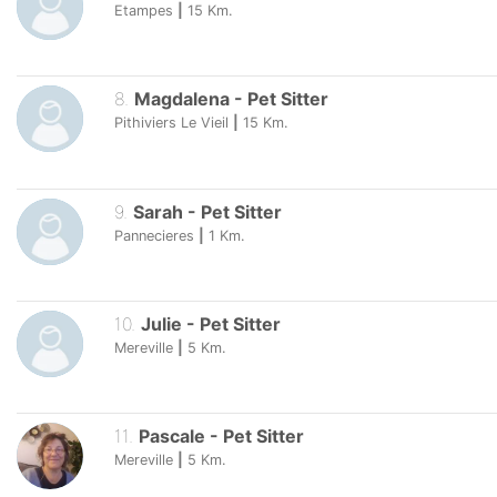
Etampes
|
15
Km.
8
.
Magdalena
-
Pet Sitter
Pithiviers Le Vieil
|
15
Km.
9
.
Sarah
-
Pet Sitter
Pannecieres
|
1
Km.
10
.
Julie
-
Pet Sitter
Mereville
|
5
Km.
11
.
Pascale
-
Pet Sitter
Mereville
|
5
Km.