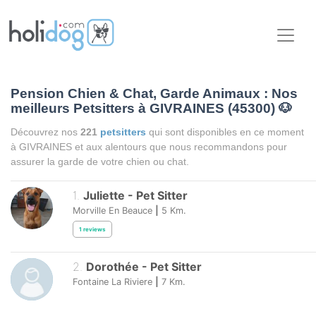
Pension Chien & Chat, Garde Animaux : Nos
meilleurs Petsitters à GIVRAINES (45300)
🐶
Découvrez nos
221
petsitters
qui sont disponibles en ce moment
à GIVRAINES et aux alentours que nous recommandons pour
assurer la garde de votre chien ou chat.
1
.
Juliette
-
Pet Sitter
Morville En Beauce
|
5
Km.
1
reviews
2
.
Dorothée
-
Pet Sitter
Fontaine La Riviere
|
7
Km.