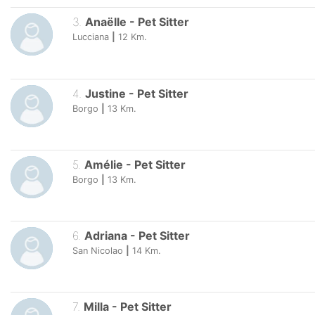
3
.
Anaëlle
-
Pet Sitter
Lucciana
|
12
Km.
4
.
Justine
-
Pet Sitter
Borgo
|
13
Km.
5
.
Amélie
-
Pet Sitter
Borgo
|
13
Km.
6
.
Adriana
-
Pet Sitter
San Nicolao
|
14
Km.
7
.
Milla
-
Pet Sitter