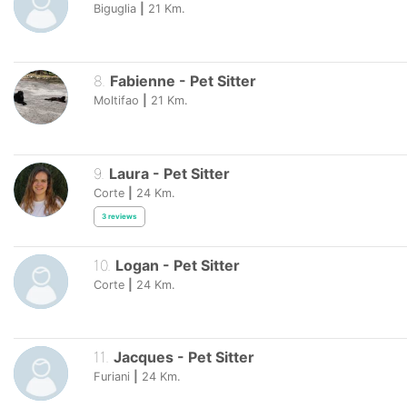
Biguglia
|
21
Km.
8
.
Fabienne
-
Pet Sitter
Moltifao
|
21
Km.
9
.
Laura
-
Pet Sitter
Corte
|
24
Km.
3
reviews
10
.
Logan
-
Pet Sitter
Corte
|
24
Km.
11
.
Jacques
-
Pet Sitter
Furiani
|
24
Km.