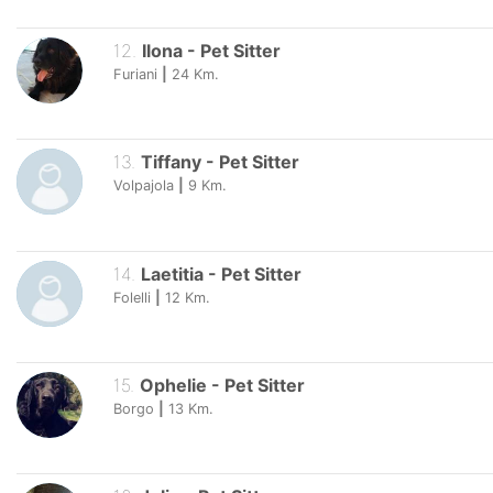
12
.
Ilona
-
Pet Sitter
Furiani
|
24
Km.
13
.
Tiffany
-
Pet Sitter
Volpajola
|
9
Km.
14
.
Laetitia
-
Pet Sitter
Folelli
|
12
Km.
15
.
Ophelie
-
Pet Sitter
Borgo
|
13
Km.