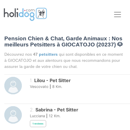
Pension Chien & Chat, Garde Animaux : Nos
meilleurs Petsitters à GIOCATOJO (20237)
🐶
Découvrez nos
47
petsitters
qui sont disponibles en ce moment
à GIOCATOJO et aux alentours que nous recommandons pour
assurer la garde de votre chien ou chat.
1
.
Lilou
-
Pet Sitter
Vescovato
|
8
Km.
2
.
Sabrina
-
Pet Sitter
Lucciana
|
12
Km.
1
reviews