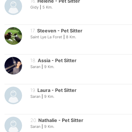
16
.
Hélène
-
Pet Sitter
Gidy
|
5
Km.
17
.
Steeven
-
Pet Sitter
Saint Lye La Foret
|
8
Km.
18
.
Assia
-
Pet Sitter
Saran
|
9
Km.
19
.
Laura
-
Pet Sitter
Saran
|
9
Km.
20
.
Nathalie
-
Pet Sitter
Saran
|
9
Km.