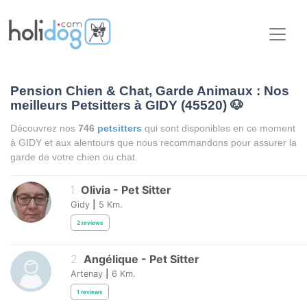
Pension Chien & Chat, Garde Animaux : Nos
meilleurs Petsitters à GIDY (45520)
🐶
Découvrez nos
746
petsitters
qui sont disponibles en ce moment
à GIDY et aux alentours que nous recommandons pour assurer la
garde de votre chien ou chat.
1
.
Olivia
-
Pet Sitter
Gidy
|
5
Km.
2
reviews
2
.
Angélique
-
Pet Sitter
Artenay
|
6
Km.
1
reviews