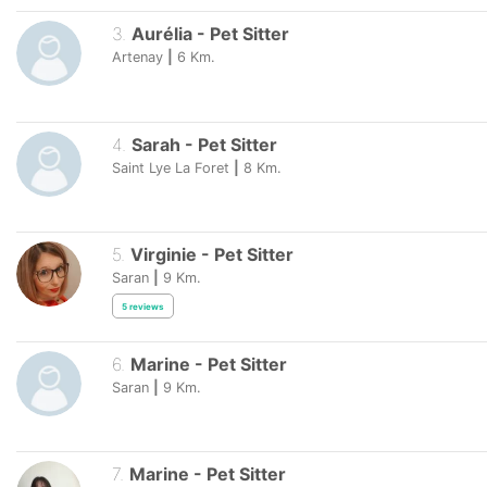
3
.
Aurélia
-
Pet Sitter
Artenay
|
6
Km.
4
.
Sarah
-
Pet Sitter
Saint Lye La Foret
|
8
Km.
5
.
Virginie
-
Pet Sitter
Saran
|
9
Km.
5
reviews
6
.
Marine
-
Pet Sitter
Saran
|
9
Km.
7
.
Marine
-
Pet Sitter