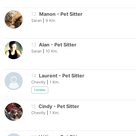
12
.
Manon
-
Pet Sitter
Saran
|
9
Km.
13
.
Alan
-
Pet Sitter
Saran
|
10
Km.
14
.
Laurent
-
Pet Sitter
Chevilly
|
1
Km.
1
reviews
15
.
Cindy
-
Pet Sitter
Chevilly
|
1
Km.