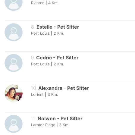
Riantec
|
4
Km.
8
.
Estelle
-
Pet Sitter
Port Louis
|
2
Km.
9
.
Cedric
-
Pet Sitter
Port Louis
|
2
Km.
10
.
Alexandra
-
Pet Sitter
Lorient
|
3
Km.
11
.
Nolwen
-
Pet Sitter
Larmor Plage
|
3
Km.