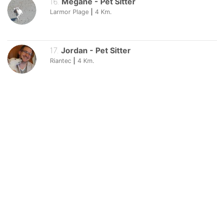
16
.
Mégane
-
Pet Sitter
Larmor Plage
|
4
Km.
17
.
Jordan
-
Pet Sitter
Riantec
|
4
Km.