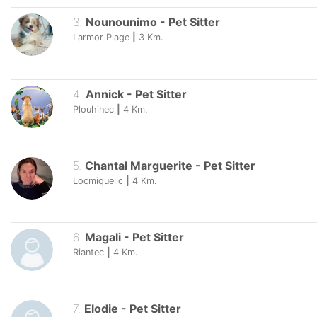
3
.
Nounounimo
-
Pet Sitter
Larmor Plage
|
3
Km.
4
.
Annick
-
Pet Sitter
Plouhinec
|
4
Km.
5
.
Chantal Marguerite
-
Pet Sitter
Locmiquelic
|
4
Km.
6
.
Magali
-
Pet Sitter
Riantec
|
4
Km.
7
.
Elodie
-
Pet Sitter