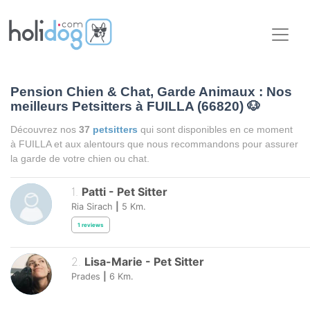
Pension Chien & Chat, Garde Animaux : Nos
meilleurs Petsitters à FUILLA (66820)
🐶
Découvrez nos
37
petsitters
qui sont disponibles en ce moment
à FUILLA et aux alentours que nous recommandons pour assurer
la garde de votre chien ou chat.
1
.
Patti
-
Pet Sitter
Ria Sirach
|
5
Km.
1
reviews
2
.
Lisa-Marie
-
Pet Sitter
Prades
|
6
Km.