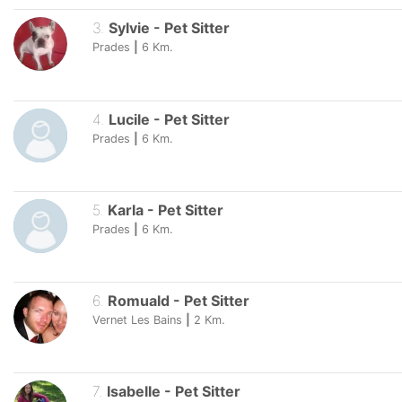
3
.
Sylvie
-
Pet Sitter
Prades
|
6
Km.
4
.
Lucile
-
Pet Sitter
Prades
|
6
Km.
5
.
Karla
-
Pet Sitter
Prades
|
6
Km.
6
.
Romuald
-
Pet Sitter
Vernet Les Bains
|
2
Km.
7
.
Isabelle
-
Pet Sitter