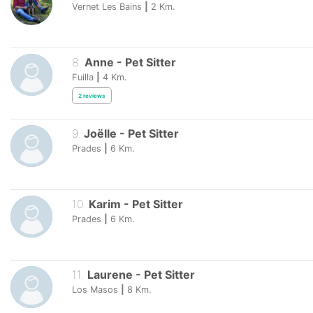
Vernet Les Bains
|
2
Km.
8
.
Anne
-
Pet Sitter
Fuilla
|
4
Km.
2
reviews
9
.
Joëlle
-
Pet Sitter
Prades
|
6
Km.
10
.
Karim
-
Pet Sitter
Prades
|
6
Km.
11
.
Laurene
-
Pet Sitter
Los Masos
|
8
Km.