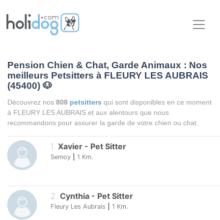
Pension Chien & Chat, Garde Animaux : Nos
meilleurs Petsitters à FLEURY LES AUBRAIS
(45400)
🐶
Découvrez nos
808
petsitters
qui sont disponibles en ce moment
à FLEURY LES AUBRAIS et aux alentours que nous
recommandons pour assurer la garde de votre chien ou chat.
1
.
Xavier
-
Pet Sitter
Semoy
|
1
Km.
2
.
Cynthia
-
Pet Sitter
Fleury Les Aubrais
|
1
Km.