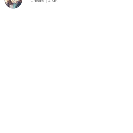
Orleans
|
4
Km.