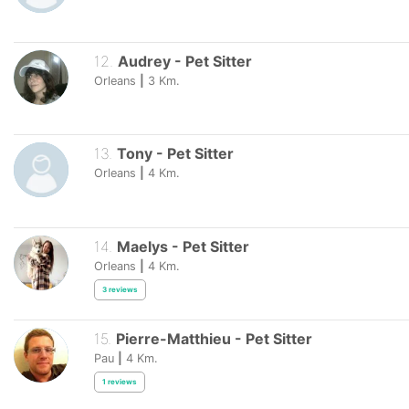
12
.
Audrey
-
Pet Sitter
Orleans
|
3
Km.
13
.
Tony
-
Pet Sitter
Orleans
|
4
Km.
14
.
Maelys
-
Pet Sitter
Orleans
|
4
Km.
3
reviews
15
.
Pierre-Matthieu
-
Pet Sitter
Pau
|
4
Km.
1
reviews