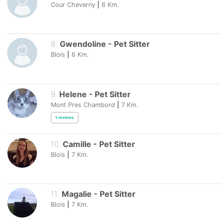
Cour Cheverny
|
6
Km.
8
.
Gwendoline
-
Pet Sitter
Blois
|
6
Km.
9
.
Helene
-
Pet Sitter
Mont Pres Chambord
|
7
Km.
1
reviews
10
.
Camille
-
Pet Sitter
Blois
|
7
Km.
11
.
Magalie
-
Pet Sitter
Blois
|
7
Km.