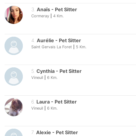
3
.
Anaïs
-
Pet Sitter
Cormeray
|
4
Km.
4
.
Aurélie
-
Pet Sitter
Saint Gervais La Foret
|
5
Km.
5
.
Cynthia
-
Pet Sitter
Vineuil
|
6
Km.
6
.
Laura
-
Pet Sitter
Vineuil
|
6
Km.
7
.
Alexie
-
Pet Sitter