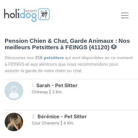
Pension Chien & Chat, Garde Animaux : Nos
meilleurs Petsitters à FEINGS (41120)
🐶
Découvrez nos
216
petsitters
qui sont disponibles en ce moment
à FEINGS et aux alentours que nous recommandons pour
assurer la garde de votre chien ou chat.
1
.
Sarah
-
Pet Sitter
Chitenay
|
3
Km.
2
.
Bérénice
-
Pet Sitter
Cour Cheverny
|
4
Km.