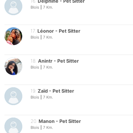
16
.
Delphine
-
Pet Sitter
Blois
|
7
Km.
17
.
Léonor
-
Pet Sitter
Blois
|
7
Km.
18
.
Anintr
-
Pet Sitter
Blois
|
7
Km.
19
.
Zaïd
-
Pet Sitter
Blois
|
7
Km.
20
.
Manon
-
Pet Sitter
Blois
|
7
Km.